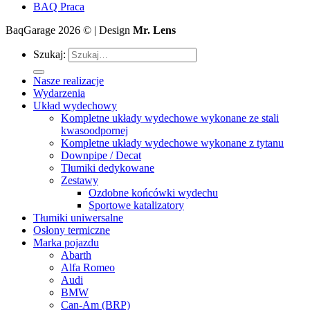
BAQ Praca
BaqGarage 2026 © | Design
Mr. Lens
Szukaj:
Nasze realizacje
Wydarzenia
Układ wydechowy
Kompletne układy wydechowe wykonane ze stali
kwasoodpornej
Kompletne układy wydechowe wykonane z tytanu
Downpipe / Decat
Tłumiki dedykowane
Zestawy
Ozdobne końcówki wydechu
Sportowe katalizatory
Tłumiki uniwersalne
Osłony termiczne
Marka pojazdu
Abarth
Alfa Romeo
Audi
BMW
Can-Am (BRP)