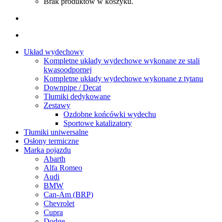
Brak produktów w koszyku.
Układ wydechowy
Kompletne układy wydechowe wykonane ze stali
kwasoodpornej
Kompletne układy wydechowe wykonane z tytanu
Downpipe / Decat
Tłumiki dedykowane
Zestawy
Ozdobne końcówki wydechu
Sportowe katalizatory
Tłumiki uniwersalne
Osłony termiczne
Marka pojazdu
Abarth
Alfa Romeo
Audi
BMW
Can-Am (BRP)
Chevrolet
Cupra
Dodge