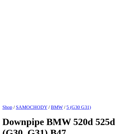
Shop
/
SAMOCHODY
/
BMW
/
5 (G30 G31)
Downpipe BMW 520d 525d
(G30, G31) B47