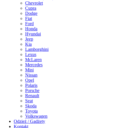
Chevrolet
Cupra
Dodge
Fiat
Ford
Honda
Hyundai
Jeep
Kia
Lamborghini
Lexus
McLaren
Mercedes
Mini
Nissan
Opel
Polaris
Porsche
Renault
Seat
Skoda
Toyota
Volkswagen
Odzież / Gadżety
Kontakt