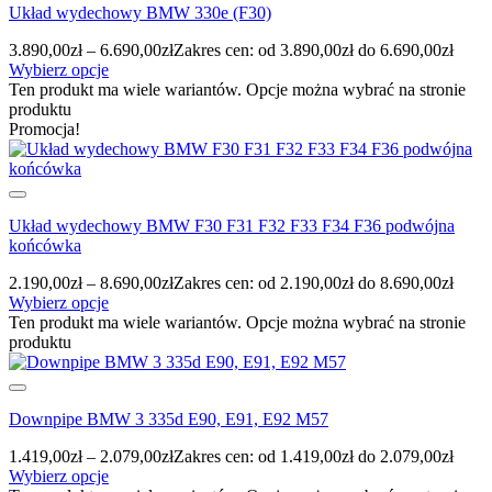
Układ wydechowy BMW 330e (F30)
3.890,00
zł
–
6.690,00
zł
Zakres cen: od 3.890,00zł do 6.690,00zł
Wybierz opcje
Ten produkt ma wiele wariantów. Opcje można wybrać na stronie
produktu
Promocja!
Układ wydechowy BMW F30 F31 F32 F33 F34 F36 podwójna
końcówka
2.190,00
zł
–
8.690,00
zł
Zakres cen: od 2.190,00zł do 8.690,00zł
Wybierz opcje
Ten produkt ma wiele wariantów. Opcje można wybrać na stronie
produktu
Downpipe BMW 3 335d E90, E91, E92 M57
1.419,00
zł
–
2.079,00
zł
Zakres cen: od 1.419,00zł do 2.079,00zł
Wybierz opcje