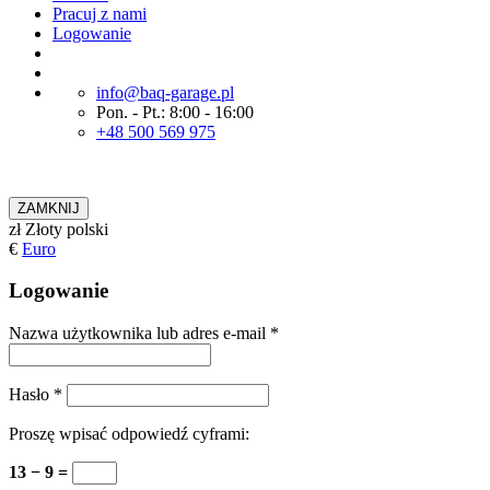
Pracuj z nami
Logowanie
info@baq-garage.pl
Pon. - Pt.: 8:00 - 16:00
+48 500 569 975
ZAMKNIJ
zł
Złoty polski
€
Euro
Logowanie
Nazwa użytkownika lub adres e-mail
*
Hasło
*
Proszę wpisać odpowiedź cyframi:
13 − 9 =