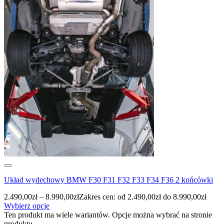
Układ wydechowy BMW F30 F31 F32 F33 F34 F36 2 końcówki
2.490,00
zł
–
8.990,00
zł
Zakres cen: od 2.490,00zł do 8.990,00zł
Wybierz opcje
Ten produkt ma wiele wariantów. Opcje można wybrać na stronie
produktu