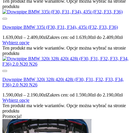
Ten produkt ma wiele wariantów. Opcje można wybrać na stronie
produktu
Downpipe BMW 335i (F30, F31, F34), 435i (F32, F33, F36)
1.639,00
zł
–
2.409,00
zł
Zakres cen: od 1.639,00zł do 2.409,00zł
Wybierz opcje
Ten produkt ma wiele wariantów. Opcje można wybrać na stronie
produktu
Downpipe BMW 320i 328i 420i 428i (F30, F31, F32, F33, F34,
F36) 2.0 N20 N26
1.590,00
zł
–
2.190,00
zł
Zakres cen: od 1.590,00zł do 2.190,00zł
Wybierz opcje
Ten produkt ma wiele wariantów. Opcje można wybrać na stronie
produktu
Promocja!