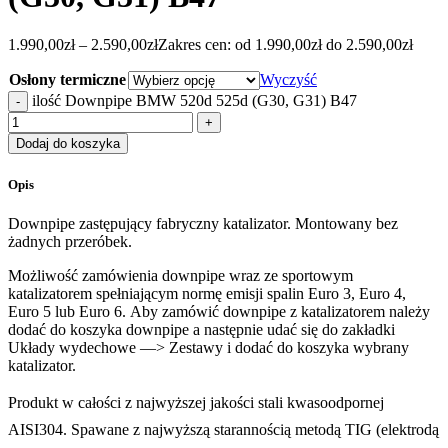
1.990,00
zł
–
2.590,00
zł
Zakres cen: od 1.990,00zł do 2.590,00zł
Osłony termiczne
Wyczyść
ilość Downpipe BMW 520d 525d (G30, G31) B47
Dodaj do koszyka
Opis
Downpipe zastępujący fabryczny katalizator. Montowany bez
żadnych przeróbek.
Możliwość zamówienia downpipe wraz ze sportowym
katalizatorem spełniającym normę emisji spalin Euro 3, Euro 4,
Euro 5 lub Euro 6. Aby zamówić downpipe z katalizatorem należy
dodać do koszyka downpipe a następnie udać się do zakładki
Układy wydechowe —> Zestawy i dodać do koszyka wybrany
katalizator.
Produkt w całości z najwyższej jakości stali kwasoodpornej
AISI304. Spawane z najwyższą starannością metodą TIG (elektrodą