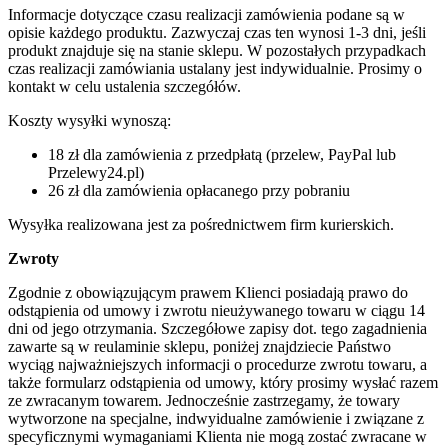
Informacje dotyczące czasu realizacji zamówienia podane są w
opisie każdego produktu. Zazwyczaj czas ten wynosi 1-3 dni, jeśli
produkt znajduje się na stanie sklepu. W pozostałych przypadkach
czas realizacji zamówiania ustalany jest indywidualnie. Prosimy o
kontakt w celu ustalenia szczegółów.
Koszty wysyłki wynoszą:
18 zł dla zamówienia z przedpłatą (przelew, PayPal lub
Przelewy24.pl)
26 zł dla zamówienia opłacanego przy pobraniu
Wysyłka realizowana jest za pośrednictwem firm kurierskich.
Zwroty
Zgodnie z obowiązującym prawem Klienci posiadają prawo do
odstąpienia od umowy i zwrotu nieużywanego towaru w ciągu 14
dni od jego otrzymania. Szczegółowe zapisy dot. tego zagadnienia
zawarte są w reulaminie sklepu, poniżej znajdziecie Państwo
wyciąg najważniejszych informacji o procedurze zwrotu towaru, a
także formularz odstąpienia od umowy, który prosimy wysłać razem
ze zwracanym towarem. Jednocześnie zastrzegamy, że towary
wytworzone na specjalne, indwyidualne zamówienie i związane z
specyficznymi wymaganiami Klienta nie mogą zostać zwracane w