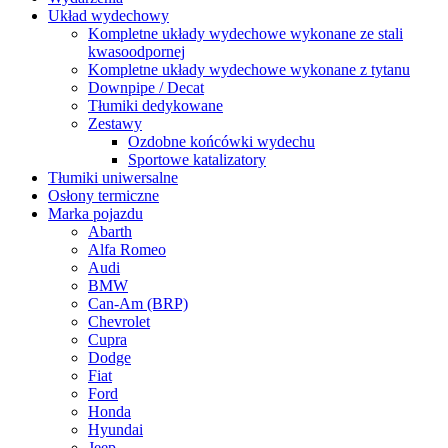
Układ wydechowy
Kompletne układy wydechowe wykonane ze stali
kwasoodpornej
Kompletne układy wydechowe wykonane z tytanu
Downpipe / Decat
Tłumiki dedykowane
Zestawy
Ozdobne końcówki wydechu
Sportowe katalizatory
Tłumiki uniwersalne
Osłony termiczne
Marka pojazdu
Abarth
Alfa Romeo
Audi
BMW
Can-Am (BRP)
Chevrolet
Cupra
Dodge
Fiat
Ford
Honda
Hyundai
Jeep