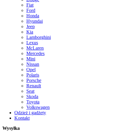
Fiat
Ford
Honda
Hyundai
Jeep
Kia
Lamborghini
Lexus
McLaren
Mercedes
Mini
Nissan
Opel
Polaris
Porsche
Renault
Seat
Skoda
Toyota
Volkswagen
Odzież i gadżety
Kontakt
Wysyłka