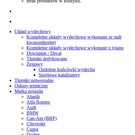
Brak produktów w koszyku.
Układ wydechowy
Kompletne układy wydechowe wykonane ze stali
kwasoodpornej
Kompletne układy wydechowe wykonane z tytanu
Downpipe / Decat
Tłumiki dedykowane
Zestawy
Ozdobne końcówki wydechu
Sportowe katalizatory
Tłumiki uniwersalne
Osłony termiczne
Marka pojazdu
Abarth
Alfa Romeo
Audi
BMW
Can-Am (BRP)
Chevrolet
Cupra
Dodge