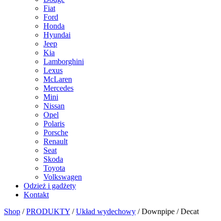
Fiat
Ford
Honda
Hyundai
Jeep
Kia
Lamborghini
Lexus
McLaren
Mercedes
Mini
Nissan
Opel
Polaris
Porsche
Renault
Seat
Skoda
Toyota
Volkswagen
Odzież i gadżety
Kontakt
Shop
/
PRODUKTY
/
Układ wydechowy
/
Downpipe / Decat