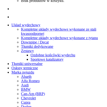
Brak produktów w koszyku.
Układ wydechowy
Kompletne układy wydechowe wykonane ze stali
kwasoodpornej
Kompletne układy wydechowe wykonane z tytanu
Downpipe / Decat
Tłumiki dedykowane
Zestawy
Ozdobne końcówki wydechu
Sportowe katalizatory
Tłumiki uniwersalne
Osłony termiczne
Marka pojazdu
Abarth
Alfa Romeo
Audi
BMW
Can-Am (BRP)
Chevrolet
Cupra
Dodge