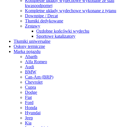
Kompletne układy wydechowe wykonane ze stali
kwasoodpornej
Kompletne układy wydechowe wykonane z tytanu
Downpipe / Decat
Tłumiki dedykowane
Zestawy
Ozdobne końcówki wydechu
Sportowe katalizatory
Tłumiki uniwersalne
Osłony termiczne
Marka pojazdu
Abarth
Alfa Romeo
Audi
BMW
Can-Am (BRP)
Chevrolet
Cupra
Dodge
Fiat
Ford
Honda
Hyundai
Jeep
Kia