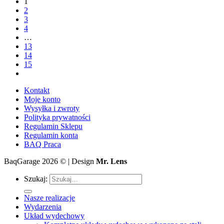
1
2
3
4
…
13
14
15
Kontakt
Moje konto
Wysyłka i zwroty
Polityka prywatności
Regulamin Sklepu
Regulamin konta
BAQ Praca
BaqGarage 2026 © | Design
Mr. Lens
Szukaj:
Nasze realizacje
Wydarzenia
Układ wydechowy