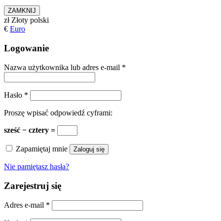
ZAMKNIJ
zł
Złoty polski
€
Euro
Logowanie
Nazwa użytkownika lub adres e-mail
*
Hasło
*
Proszę wpisać odpowiedź cyframi:
sześć − cztery =
Zapamiętaj mnie
Zaloguj się
Nie pamiętasz hasła?
Zarejestruj się
Adres e-mail
*