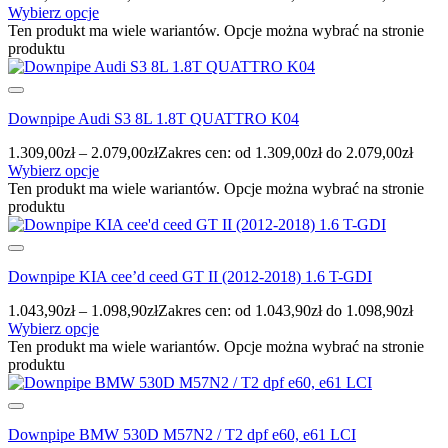
Wybierz opcje
Ten produkt ma wiele wariantów. Opcje można wybrać na stronie
produktu
Downpipe Audi S3 8L 1.8T QUATTRO K04
1.309,00
zł
–
2.079,00
zł
Zakres cen: od 1.309,00zł do 2.079,00zł
Wybierz opcje
Ten produkt ma wiele wariantów. Opcje można wybrać na stronie
produktu
Downpipe KIA cee’d ceed GT II (2012-2018) 1.6 T-GDI
1.043,90
zł
–
1.098,90
zł
Zakres cen: od 1.043,90zł do 1.098,90zł
Wybierz opcje
Ten produkt ma wiele wariantów. Opcje można wybrać na stronie
produktu
Downpipe BMW 530D M57N2 / T2 dpf e60, e61 LCI