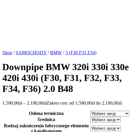
Shop
/
SAMOCHODY
/
BMW
/
3 (F30 F31 F34)
Downpipe BMW 320i 330i 330e
420i 430i (F30, F31, F32, F33,
F34, F36) 2.0 B48
1.590,00
zł
–
2.190,00
zł
Zakres cen: od 1.590,00zł do 2.190,00zł
Osłona termiczna
Średnica
Rodzaj zakończenia fabrycznego elementu
z katalizatorem