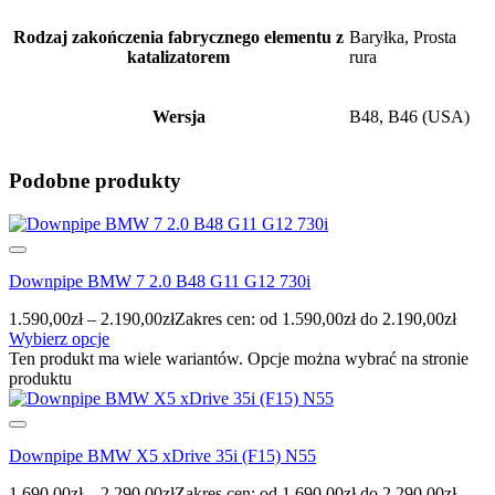
Rodzaj zakończenia fabrycznego elementu z
Baryłka, Prosta
katalizatorem
rura
Wersja
B48, B46 (USA)
Podobne produkty
Downpipe BMW 7 2.0 B48 G11 G12 730i
1.590,00
zł
–
2.190,00
zł
Zakres cen: od 1.590,00zł do 2.190,00zł
Wybierz opcje
Ten produkt ma wiele wariantów. Opcje można wybrać na stronie
produktu
Downpipe BMW X5 xDrive 35i (F15) N55
1.690,00
zł
–
2.290,00
zł
Zakres cen: od 1.690,00zł do 2.290,00zł