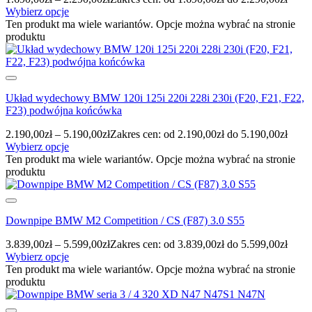
Wybierz opcje
Ten produkt ma wiele wariantów. Opcje można wybrać na stronie
produktu
Układ wydechowy BMW 120i 125i 220i 228i 230i (F20, F21, F22,
F23) podwójna końcówka
2.190,00
zł
–
5.190,00
zł
Zakres cen: od 2.190,00zł do 5.190,00zł
Wybierz opcje
Ten produkt ma wiele wariantów. Opcje można wybrać na stronie
produktu
Downpipe BMW M2 Competition / CS (F87) 3.0 S55
3.839,00
zł
–
5.599,00
zł
Zakres cen: od 3.839,00zł do 5.599,00zł
Wybierz opcje
Ten produkt ma wiele wariantów. Opcje można wybrać na stronie
produktu