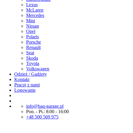
Lexus
McLaren
Mercedes
Mini
Nissan
Opel
Polaris
Porsche
Renault
Seat
Skoda
Toyota
Volkswagen
Odzież / Gadżety
Kontakt
Pracuj z nami
Logowanie
info@baq-garage.pl
Pon. - Pt.: 8:00 - 16:00
+48 500 569 975