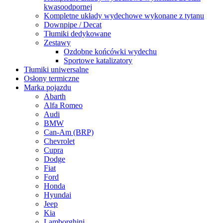
kwasoodpornej
Kompletne układy wydechowe wykonane z tytanu
Downpipe / Decat
Tłumiki dedykowane
Zestawy
Ozdobne końcówki wydechu
Sportowe katalizatory
Tłumiki uniwersalne
Osłony termiczne
Marka pojazdu
Abarth
Alfa Romeo
Audi
BMW
Can-Am (BRP)
Chevrolet
Cupra
Dodge
Fiat
Ford
Honda
Hyundai
Jeep
Kia
Lamborghini