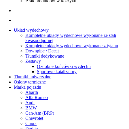
Brak produktów w koszyku.
Układ wydechowy
Kompletne układy wydechowe wykonane ze stali
kwasoodpornej
Kompletne układy wydechowe wykonane z tytanu
Downpipe / Decat
Tłumiki dedykowane
Zestawy
Ozdobne końcówki wydechu
Sportowe katalizatory
Tłumiki uniwersalne
Osłony termiczne
Marka pojazdu
Abarth
Alfa Romeo
Audi
BMW
Can-Am (BRP)
Chevrolet
Cupra
Dodge