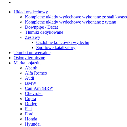
Układ wydechowy
Kompletne układy wydechowe wykonane ze stali kwaso
Kompletne układy wydechowe wykonane z tytanu
Downpipe / Decat
Tłumiki dedykowane
Zestawy
Ozdobne końcówki wydechu
Sportowe katalizatory
Tłumiki uniwersalne
Osłony termiczne
Marka pojazdu
Abarth
Alfa Romeo
Audi
BMW
Can-Am (BRP)
Chevrolet
Cupra
Dodge
Fiat
Ford
Honda
Hyundai