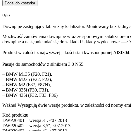
Dodaj do koszyka
Opis
Downpipe zastępujący fabryczny katalizator. Montowany bez żadnyc
Możliwość zamówienia downpipe wraz ze sportowym katalizatorem sp
downpipe a następnie udać się do zakładki Układy wydechowe —> Ze
Produkt w całości z najwyższej jakości stali kwasoodpornej AISI30
Pasuje do samochodów z silnikiem 3.0 N55:
– BMW M135 (F20, F21),
– BMW M235 (F22, F23),
– BMW M2 (F87, F87N),
– BMW 335i (F30, F31),
– BMW 435i (F32, F33, F36)
Ważne! Występują dwie wersje produktu, w zależności od normy emis
Kod produktu:
DWP20401 – wersja 3″, <07.2013
DWP20402 – wersja 3,5″, <07.2013
DWP20403 – wersja 4″, <07.2013