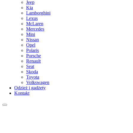
Jeep
Kia
Lamborghini
Lexus
McLaren
Mercedes
Mini
Nissan
Opel
Polaris
Porsche
Renault
Seat
Skoda
Toyota
Volkswagen
Odzież i gadżety
Kontakt