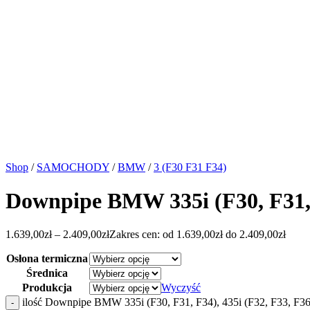
Shop
/
SAMOCHODY
/
BMW
/
3 (F30 F31 F34)
Downpipe BMW 335i (F30, F31, F
1.639,00
zł
–
2.409,00
zł
Zakres cen: od 1.639,00zł do 2.409,00zł
Osłona termiczna
Średnica
Produkcja
Wyczyść
ilość Downpipe BMW 335i (F30, F31, F34), 435i (F32, F33, F36