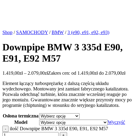
Shop
/
SAMOCHODY
/
BMW
/
3 (e90, e91, e92, e93)
Downpipe BMW 3 335d E90,
E91, E92 M57
1.419,00
zł
–
2.079,00
zł
Zakres cen: od 1.419,00zł do 2.079,00zł
Element łączący turbosprężarkę z dalszą częścią układu
wydechowego. Montowany jest zamiast fabrycznego katalizatora.
Pozwala odetchnąć turbinie, która znacznie wcześniej reaguje po
jego montażu. Gwarantowane znacznie większe przyrosty mocy po
programie (chiptuning) w stosunku do seryjnego katalizatora.
Osłona termiczna
Model
Wyczyść
ilość Downpipe BMW 3 335d E90, E91, E92 M57