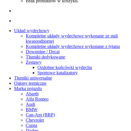
Brak produktów w koszyku.
Układ wydechowy
Kompletne układy wydechowe wykonane ze stali
kwasoodpornej
Kompletne układy wydechowe wykonane z tytanu
Downpipe / Decat
Tłumiki dedykowane
Zestawy
Ozdobne końcówki wydechu
Sportowe katalizatory
Tłumiki uniwersalne
Osłony termiczne
Marka pojazdu
Abarth
Alfa Romeo
Audi
BMW
Can-Am (BRP)
Chevrolet
Cupra
Dodge