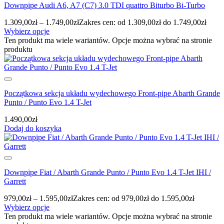
Downpipe Audi A6, A7 (C7) 3.0 TDI quattro Biturbo Bi-Turbo
1.309,00
zł
–
1.749,00
zł
Zakres cen: od 1.309,00zł do 1.749,00zł
Wybierz opcje
Ten produkt ma wiele wariantów. Opcje można wybrać na stronie
produktu
Początkowa sekcja układu wydechowego Front-pipe Abarth Grande
Punto / Punto Evo 1.4 T-Jet
1.490,00
zł
Dodaj do koszyka
Downpipe Fiat / Abarth Grande Punto / Punto Evo 1.4 T-Jet IHI /
Garrett
979,00
zł
–
1.595,00
zł
Zakres cen: od 979,00zł do 1.595,00zł
Wybierz opcje
Ten produkt ma wiele wariantów. Opcje można wybrać na stronie