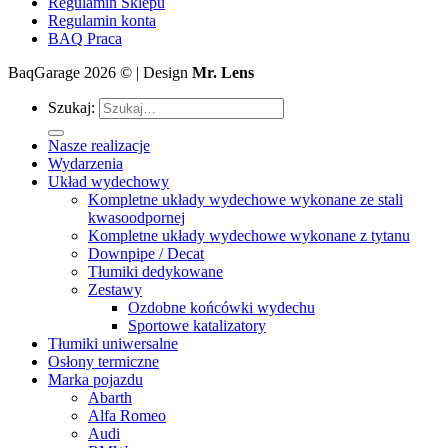
Regulamin Sklepu
Regulamin konta
BAQ Praca
BaqGarage 2026 © | Design
Mr. Lens
Szukaj:
Nasze realizacje
Wydarzenia
Układ wydechowy
Kompletne układy wydechowe wykonane ze stali
kwasoodpornej
Kompletne układy wydechowe wykonane z tytanu
Downpipe / Decat
Tłumiki dedykowane
Zestawy
Ozdobne końcówki wydechu
Sportowe katalizatory
Tłumiki uniwersalne
Osłony termiczne
Marka pojazdu
Abarth
Alfa Romeo
Audi