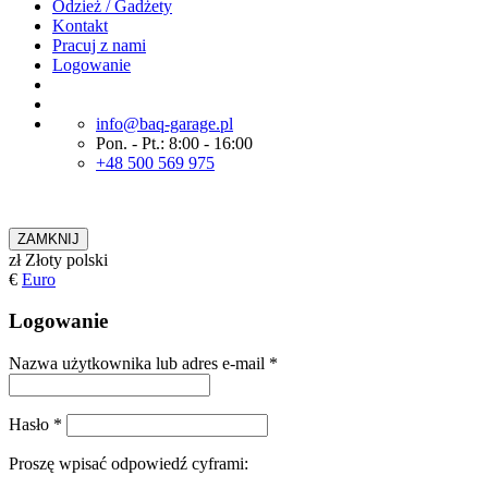
Odzież / Gadżety
Kontakt
Pracuj z nami
Logowanie
info@baq-garage.pl
Pon. - Pt.: 8:00 - 16:00
+48 500 569 975
ZAMKNIJ
zł
Złoty polski
€
Euro
Logowanie
Nazwa użytkownika lub adres e-mail
*
Hasło
*
Proszę wpisać odpowiedź cyframi: