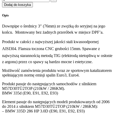
Dodaj do koszyka
Opis
Downpipe o średnicy 3″ (76mm) ze zwężką do seryjnej na jego
końcu. Montowany bez żadnych przeróbek w miejsce DPF’a.
Produkt w całości z najwyższej jakości stali kwasoodpornej
AISI304. Flansza toczona CNC grubości 15mm. Spawane z
najwyższą starannością metodą TIG (elektrodą nietopliwą w osłonie
z argonu) przez co spawy są bardzo mocne i estetyczne.
Możliwość zamówienia produktu wraz ze sportowym katalizatorem
spełniającym normę emisji spalin Euro3, Euro4.
Produkt pasuje do następujących samochodów z silnikiem
M57D30TÜ2TOP (210kW / 286KM).
BMW 335d (E90, E91, E92, E93)
Element pasuje do następujących modeli produkowanych od 2006
do 2014 z silnikiem M57D30TÜ2TOP (210kW / 286KM):
– BMW 335D 286 HP 3.0D (E90, E91, E92, E93)