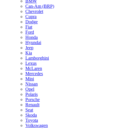
BMW
Can-Am (BRP)
Chevrolet
Cupra
Dodge
Fiat
Ford
Honda
Hyundai
Jeep
Kia
Lamborghini
Lexus
McLaren
Mercedes
Mini
Nissan
Opel
Polaris
Porsche
Renault
Seat
Skoda
Toyota
Volkswagen