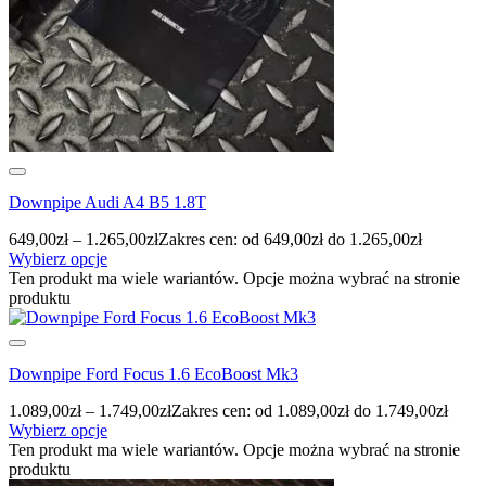
Downpipe Audi A4 B5 1.8T
649,00
zł
–
1.265,00
zł
Zakres cen: od 649,00zł do 1.265,00zł
Wybierz opcje
Ten produkt ma wiele wariantów. Opcje można wybrać na stronie
produktu
Downpipe Ford Focus 1.6 EcoBoost Mk3
1.089,00
zł
–
1.749,00
zł
Zakres cen: od 1.089,00zł do 1.749,00zł
Wybierz opcje
Ten produkt ma wiele wariantów. Opcje można wybrać na stronie
produktu