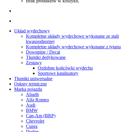
Brak produktów w koszyku.
Układ wydechowy
Kompletne układy wydechowe wykonane ze stali
kwasoodpornej
Kompletne układy wydechowe wykonane z tytanu
Downpipe / Decat
Tłumiki dedykowane
Zestawy
Ozdobne końcówki wydechu
Sportowe katalizatory
Tłumiki uniwersalne
Osłony termiczne
Marka pojazdu
Abarth
Alfa Romeo
Audi
BMW
Can-Am (BRP)
Chevrolet
Cupra
Dodge