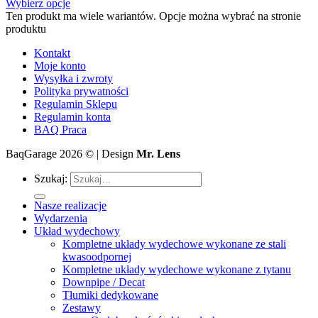
Wybierz opcje
Ten produkt ma wiele wariantów. Opcje można wybrać na stronie
produktu
Kontakt
Moje konto
Wysyłka i zwroty
Polityka prywatności
Regulamin Sklepu
Regulamin konta
BAQ Praca
BaqGarage 2026 © | Design
Mr. Lens
Szukaj:
Nasze realizacje
Wydarzenia
Układ wydechowy
Kompletne układy wydechowe wykonane ze stali
kwasoodpornej
Kompletne układy wydechowe wykonane z tytanu
Downpipe / Decat
Tłumiki dedykowane
Zestawy