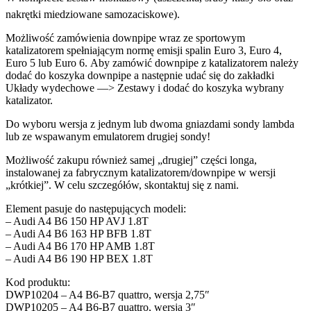
nakrętki miedziowane samozaciskowe).
Możliwość zamówienia downpipe wraz ze sportowym
katalizatorem spełniającym normę emisji spalin Euro 3, Euro 4,
Euro 5 lub Euro 6. Aby zamówić downpipe z katalizatorem należy
dodać do koszyka downpipe a następnie udać się do zakładki
Układy wydechowe —> Zestawy i dodać do koszyka wybrany
katalizator.
Do wyboru wersja z jednym lub dwoma gniazdami sondy lambda
lub ze wspawanym emulatorem drugiej sondy!
Możliwość zakupu również samej „drugiej” części longa,
instalowanej za fabrycznym katalizatorem/downpipe w wersji
„krótkiej”. W celu szczegółów, skontaktuj się z nami.
Element pasuje do następujących modeli:
– Audi A4 B6 150 HP AVJ 1.8T
– Audi A4 B6 163 HP BFB 1.8T
– Audi A4 B6 170 HP AMB 1.8T
– Audi A4 B6 190 HP BEX 1.8T
Kod produktu:
DWP10204 – A4 B6-B7 quattro, wersja 2,75″
DWP10205 – A4 B6-B7 quattro, wersja 3″