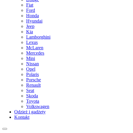
Fiat
Ford
Honda
Hyundai
Jeep
Kia
Lamborghini
Lexus
McLaren
Mercedes
Mini
Nissan
Opel
Polaris
Porsche
Renault
Seat
Skoda
Toyota
Volkswagen
Odzież i gadżety
Kontakt