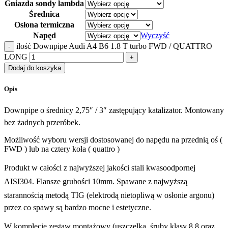
Gniazda sondy lambda
Średnica
Osłona termiczna
Napęd
Wyczyść
ilość Downpipe Audi A4 B6 1.8 T turbo FWD / QUATTRO
LONG
Dodaj do koszyka
Opis
Downpipe o średnicy 2,75″ / 3″ zastępujący katalizator. Montowany
bez żadnych przeróbek.
Możliwość wyboru wersji dostosowanej do napędu na przednią oś (
FWD ) lub na cztery koła ( quattro )
Produkt w całości z najwyższej jakości stali kwasoodpornej
AISI304. Flansze grubości 10mm. Spawane z najwyższą
starannością metodą TIG (elektrodą nietopliwą w osłonie argonu)
przez co spawy są bardzo mocne i estetyczne.
W komplecie zestaw montażowy (uszczelka, śruby klasy 8.8 oraz