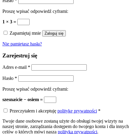
Hasło
*
Proszę wpisać odpowiedź cyframi:
1 × 3 =
Zapamiętaj mnie
Zaloguj się
Nie pamiętasz hasła?
Zarejestruj się
Adres e-mail
*
Hasło
*
Proszę wpisać odpowiedź cyframi:
szesnaście − osiem =
Przeczytałem i akceptuję
politykę prywatności
*
Twoje dane osobowe zostaną użyte do obsługi twojej wizyty na
naszej stronie, zarządzania dostępem do twojego konta i dla innych
celów o których mówi nasza
polityka prywatności
.