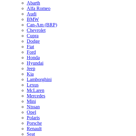
Abarth
Alfa Romeo
Audi
BMW
Can-Am (BRP)
Chevrolet
Cupra
Dodge
Fiat
Ford
Honda
Hyundai
Jeep
Kia
Lamborghini
Lexus
McLaren
Mercedes
Mini
Nissan
Opel
Polaris
Porsche
Renault
Seat