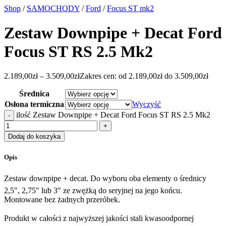
Shop
/
SAMOCHODY
/
Ford
/
Focus ST mk2
Zestaw Downpipe + Decat Ford
Focus ST RS 2.5 Mk2
2.189,00
zł
–
3.509,00
zł
Zakres cen: od 2.189,00zł do 3.509,00zł
Średnica
Osłona termiczna
Wyczyść
ilość Zestaw Downpipe + Decat Ford Focus ST RS 2.5 Mk2
Dodaj do koszyka
Opis
Zestaw downpipe + decat. Do wyboru oba elementy o średnicy
2,5″, 2,75″ lub 3″ ze zwężką do seryjnej na jego końcu.
Montowane bez żadnych przeróbek.
Produkt w całości z najwyższej jakości stali kwasoodpornej