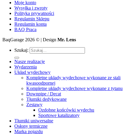
Moje konto
Wysyłka i zwroty
Polityka prywatności
Regulamin Sklepu
Regulamin konta
BAQ Praca
BaqGarage 2026 © | Design
Mr. Lens
Szukaj:
Nasze realizacje
Wydarzenia
Układ wydechowy
Kompletne układy wydechowe wykonane ze stali
kwasoodpornej
Kompletne układy wydechowe wykonane z tytanu
Downpipe / Decat
Tłumiki dedykowane
Zestawy
Ozdobne końcówki wydechu
Sportowe katalizatory
Tłumiki uniwersalne
Osłony termiczne
Marka pojazdu