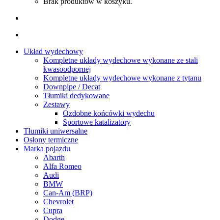
Brak produktów w koszyku.
Układ wydechowy
Kompletne układy wydechowe wykonane ze stali
kwasoodpornej
Kompletne układy wydechowe wykonane z tytanu
Downpipe / Decat
Tłumiki dedykowane
Zestawy
Ozdobne końcówki wydechu
Sportowe katalizatory
Tłumiki uniwersalne
Osłony termiczne
Marka pojazdu
Abarth
Alfa Romeo
Audi
BMW
Can-Am (BRP)
Chevrolet
Cupra
Dodge