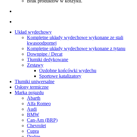
Brak produktów w koszyku.
Układ wydechowy
Kompletne układy wydechowe wykonane ze stali
kwasoodpornej
Kompletne układy wydechowe wykonane z tytanu
Downpipe / Decat
Tłumiki dedykowane
Zestawy
Ozdobne końcówki wydechu
Sportowe katalizatory
Tłumiki uniwersalne
Osłony termiczne
Marka pojazdu
Abarth
Alfa Romeo
Audi
BMW
Can-Am (BRP)
Chevrolet
Cupra
Dodge