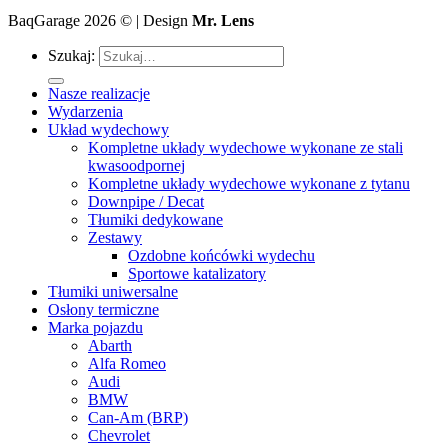
BaqGarage 2026 © | Design
Mr. Lens
Szukaj:
Nasze realizacje
Wydarzenia
Układ wydechowy
Kompletne układy wydechowe wykonane ze stali
kwasoodpornej
Kompletne układy wydechowe wykonane z tytanu
Downpipe / Decat
Tłumiki dedykowane
Zestawy
Ozdobne końcówki wydechu
Sportowe katalizatory
Tłumiki uniwersalne
Osłony termiczne
Marka pojazdu
Abarth
Alfa Romeo
Audi
BMW
Can-Am (BRP)
Chevrolet