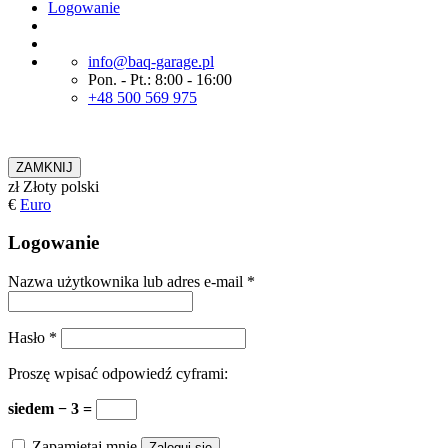
Logowanie
info@baq-garage.pl
Pon. - Pt.: 8:00 - 16:00
+48 500 569 975
ZAMKNIJ
zł
Złoty polski
€
Euro
Logowanie
Nazwa użytkownika lub adres e-mail
*
Hasło
*
Proszę wpisać odpowiedź cyframi:
siedem − 3 =
Zapamiętaj mnie
Zaloguj się