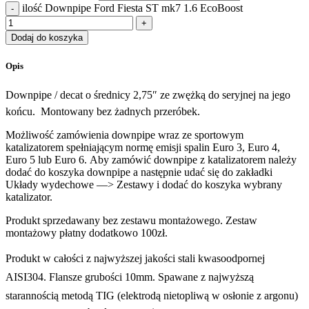
ilość Downpipe Ford Fiesta ST mk7 1.6 EcoBoost
Dodaj do koszyka
Opis
Downpipe / decat o średnicy 2,75″ ze zwężką do seryjnej na jego
końcu. Montowany bez żadnych przeróbek.
Możliwość zamówienia downpipe wraz ze sportowym
katalizatorem spełniającym normę emisji spalin Euro 3, Euro 4,
Euro 5 lub Euro 6. Aby zamówić downpipe z katalizatorem należy
dodać do koszyka downpipe a następnie udać się do zakładki
Układy wydechowe —> Zestawy i dodać do koszyka wybrany
katalizator.
Produkt sprzedawany bez zestawu montażowego. Zestaw
montażowy płatny dodatkowo 100zł.
Produkt w całości z najwyższej jakości stali kwasoodpornej
AISI304. Flansze grubości 10mm. Spawane z najwyższą
starannością metodą TIG (elektrodą nietopliwą w osłonie z argonu)