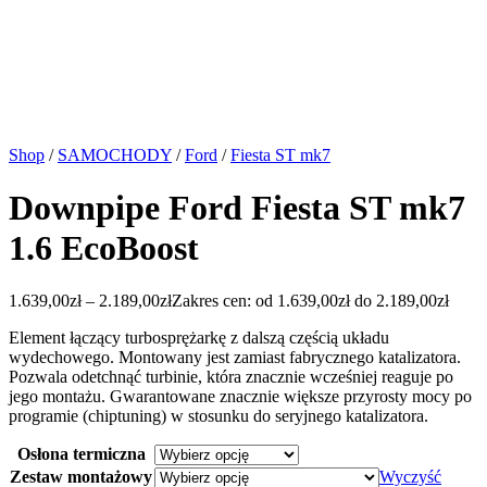
Shop
/
SAMOCHODY
/
Ford
/
Fiesta ST mk7
Downpipe Ford Fiesta ST mk7
1.6 EcoBoost
1.639,00
zł
–
2.189,00
zł
Zakres cen: od 1.639,00zł do 2.189,00zł
Element łączący turbosprężarkę z dalszą częścią układu
wydechowego. Montowany jest zamiast fabrycznego katalizatora.
Pozwala odetchnąć turbinie, która znacznie wcześniej reaguje po
jego montażu. Gwarantowane znacznie większe przyrosty mocy po
programie (chiptuning) w stosunku do seryjnego katalizatora.
Osłona termiczna
Zestaw montażowy
Wyczyść