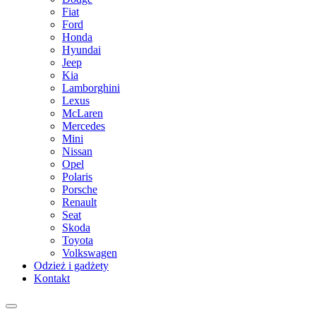
Fiat
Ford
Honda
Hyundai
Jeep
Kia
Lamborghini
Lexus
McLaren
Mercedes
Mini
Nissan
Opel
Polaris
Porsche
Renault
Seat
Skoda
Toyota
Volkswagen
Odzież i gadżety
Kontakt