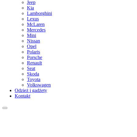
Jeep
Kia
Lamborghini
Lexus
McLaren
Mercedes
Mini
Nissan
Opel
Polaris
Porsche
Renault
Seat
Skoda
Toyota
Volkswagen
Odzież i gadżety
Kontakt