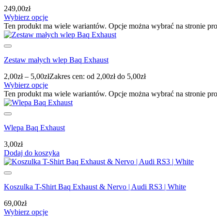
249,00
zł
Wybierz opcje
Ten produkt ma wiele wariantów. Opcje można wybrać na stronie pr
Zestaw małych wlep Baq Exhaust
2,00
zł
–
5,00
zł
Zakres cen: od 2,00zł do 5,00zł
Wybierz opcje
Ten produkt ma wiele wariantów. Opcje można wybrać na stronie pr
Wlepa Baq Exhaust
3,00
zł
Dodaj do koszyka
Koszulka T-Shirt Baq Exhaust & Nervo | Audi RS3 | White
69,00
zł
Wybierz opcje