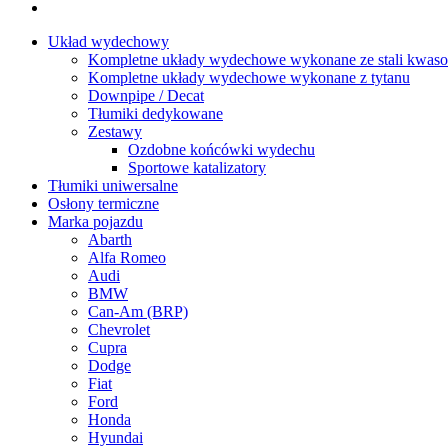
Układ wydechowy
Kompletne układy wydechowe wykonane ze stali kwaso
Kompletne układy wydechowe wykonane z tytanu
Downpipe / Decat
Tłumiki dedykowane
Zestawy
Ozdobne końcówki wydechu
Sportowe katalizatory
Tłumiki uniwersalne
Osłony termiczne
Marka pojazdu
Abarth
Alfa Romeo
Audi
BMW
Can-Am (BRP)
Chevrolet
Cupra
Dodge
Fiat
Ford
Honda
Hyundai