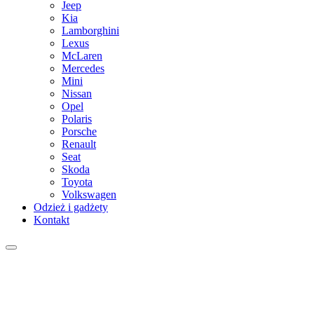
Jeep
Kia
Lamborghini
Lexus
McLaren
Mercedes
Mini
Nissan
Opel
Polaris
Porsche
Renault
Seat
Skoda
Toyota
Volkswagen
Odzież i gadżety
Kontakt