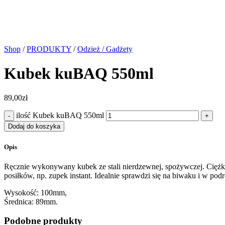
Shop
/
PRODUKTY
/
Odzież / Gadżety
Kubek kuBAQ 550ml
89,00
zł
ilość Kubek kuBAQ 550ml
Dodaj do koszyka
Opis
Ręcznie wykonywany kubek ze stali nierdzewnej, spożywczej. Ciężki
posiłków, np. zupek instant. Idealnie sprawdzi się na biwaku i w 
Wysokość: 100mm,
Średnica: 89mm.
Podobne produkty