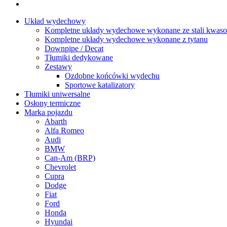
Układ wydechowy
Kompletne układy wydechowe wykonane ze stali kwaso
Kompletne układy wydechowe wykonane z tytanu
Downpipe / Decat
Tłumiki dedykowane
Zestawy
Ozdobne końcówki wydechu
Sportowe katalizatory
Tłumiki uniwersalne
Osłony termiczne
Marka pojazdu
Abarth
Alfa Romeo
Audi
BMW
Can-Am (BRP)
Chevrolet
Cupra
Dodge
Fiat
Ford
Honda
Hyundai