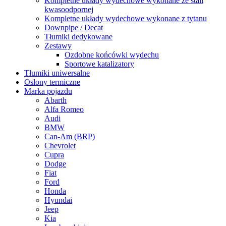
Kompletne układy wydechowe wykonane ze stali
kwasoodpornej
Kompletne układy wydechowe wykonane z tytanu
Downpipe / Decat
Tłumiki dedykowane
Zestawy
Ozdobne końcówki wydechu
Sportowe katalizatory
Tłumiki uniwersalne
Osłony termiczne
Marka pojazdu
Abarth
Alfa Romeo
Audi
BMW
Can-Am (BRP)
Chevrolet
Cupra
Dodge
Fiat
Ford
Honda
Hyundai
Jeep
Kia