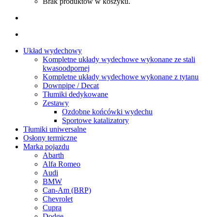
Brak produktów w koszyku.
Układ wydechowy
Kompletne układy wydechowe wykonane ze stali
kwasoodpornej
Kompletne układy wydechowe wykonane z tytanu
Downpipe / Decat
Tłumiki dedykowane
Zestawy
Ozdobne końcówki wydechu
Sportowe katalizatory
Tłumiki uniwersalne
Osłony termiczne
Marka pojazdu
Abarth
Alfa Romeo
Audi
BMW
Can-Am (BRP)
Chevrolet
Cupra
Dodge