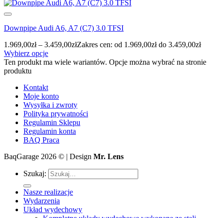
Downpipe Audi A6, A7 (C7) 3.0 TFSI
1.969,00
zł
–
3.459,00
zł
Zakres cen: od 1.969,00zł do 3.459,00zł
Wybierz opcje
Ten produkt ma wiele wariantów. Opcje można wybrać na stronie
produktu
Kontakt
Moje konto
Wysyłka i zwroty
Polityka prywatności
Regulamin Sklepu
Regulamin konta
BAQ Praca
BaqGarage 2026 © | Design
Mr. Lens
Szukaj:
Nasze realizacje
Wydarzenia
Układ wydechowy