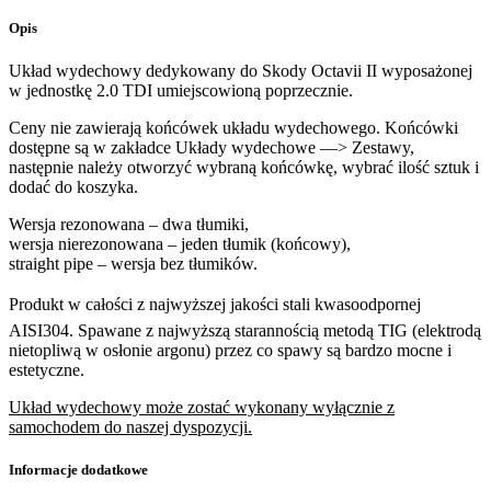
Opis
Układ wydechowy dedykowany do Skody Octavii II wyposażonej
w jednostkę 2.0 TDI umiejscowioną poprzecznie.
Ceny nie zawierają końcówek układu wydechowego. Końcówki
dostępne są w zakładce Układy wydechowe —> Zestawy,
następnie należy otworzyć wybraną końcówkę, wybrać ilość sztuk i
dodać do koszyka.
Wersja rezonowana – dwa tłumiki,
wersja nierezonowana – jeden tłumik (końcowy),
straight pipe – wersja bez tłumików.
Produkt w całości z najwyższej jakości stali kwasoodpornej
AISI304. Spawane z najwyższą starannością metodą TIG (elektrodą
nietopliwą w osłonie argonu) przez co spawy są bardzo mocne i
estetyczne.
Układ wydechowy może zostać wykonany wyłącznie z
samochodem do naszej dyspozycji.
Informacje dodatkowe