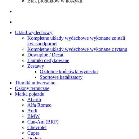
Brak produktów w koszyku.
Układ wydechowy
Kompletne układy wydechowe wykonane ze stali
kwasoodpornej
Kompletne układy wydechowe wykonane z tytanu
Downpipe / Decat
Tłumiki dedykowane
Zestawy
Ozdobne końcówki wydechu
Sportowe katalizatory
Tłumiki uniwersalne
Osłony termiczne
Marka pojazdu
Abarth
Alfa Romeo
Audi
BMW
Can-Am (BRP)
Chevrolet
Cupra
Dodge