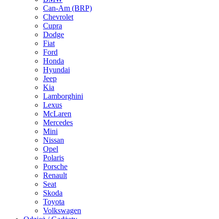
Can-Am (BRP)
Chevrolet
Cupra
Dodge
Fiat
Ford
Honda
Hyundai
Jeep
Kia
Lamborghini
Lexus
McLaren
Mercedes
Mini
Nissan
Opel
Polaris
Porsche
Renault
Seat
Skoda
Toyota
Volkswagen