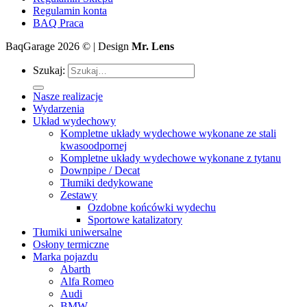
Regulamin konta
BAQ Praca
BaqGarage 2026 © | Design
Mr. Lens
Szukaj:
Nasze realizacje
Wydarzenia
Układ wydechowy
Kompletne układy wydechowe wykonane ze stali
kwasoodpornej
Kompletne układy wydechowe wykonane z tytanu
Downpipe / Decat
Tłumiki dedykowane
Zestawy
Ozdobne końcówki wydechu
Sportowe katalizatory
Tłumiki uniwersalne
Osłony termiczne
Marka pojazdu
Abarth
Alfa Romeo
Audi
BMW