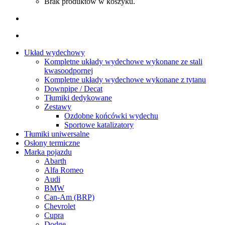
Brak produktów w koszyku.
Układ wydechowy
Kompletne układy wydechowe wykonane ze stali
kwasoodpornej
Kompletne układy wydechowe wykonane z tytanu
Downpipe / Decat
Tłumiki dedykowane
Zestawy
Ozdobne końcówki wydechu
Sportowe katalizatory
Tłumiki uniwersalne
Osłony termiczne
Marka pojazdu
Abarth
Alfa Romeo
Audi
BMW
Can-Am (BRP)
Chevrolet
Cupra
Dodge