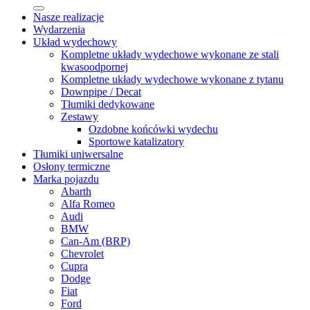
Nasze realizacje
Wydarzenia
Układ wydechowy
Kompletne układy wydechowe wykonane ze stali
kwasoodpornej
Kompletne układy wydechowe wykonane z tytanu
Downpipe / Decat
Tłumiki dedykowane
Zestawy
Ozdobne końcówki wydechu
Sportowe katalizatory
Tłumiki uniwersalne
Osłony termiczne
Marka pojazdu
Abarth
Alfa Romeo
Audi
BMW
Can-Am (BRP)
Chevrolet
Cupra
Dodge
Fiat
Ford