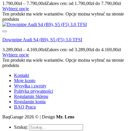
1.790,00
zł
–
7.790,00
zł
Zakres cen: od 1.790,00zł do 7.790,00zł
Wybierz opcje
Ten produkt ma wiele wariantów. Opcje można wybrać na stronie
produktu
Downpipe Audi S4 (B9), S5 (F5) 3.0 TFSI
3.289,00
zł
–
4.169,00
zł
Zakres cen: od 3.289,00zł do 4.169,00zł
Wybierz opcje
Ten produkt ma wiele wariantów. Opcje można wybrać na stronie
produktu
Kontakt
Moje konto
Wysyłka i zwroty
Polityka prywatności
Regulamin Sklepu
Regulamin konta
BAQ Praca
BaqGarage 2026 © | Design
Mr. Lens
Szukaj: