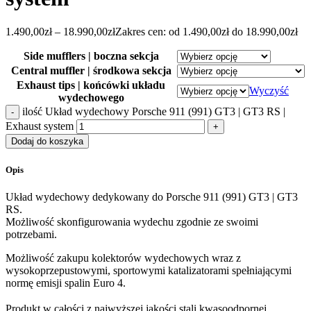
1.490,00
zł
–
18.990,00
zł
Zakres cen: od 1.490,00zł do 18.990,00zł
Side mufflers | boczna sekcja
Central muffler | środkowa sekcja
Exhaust tips | końcówki układu
Wyczyść
wydechowego
ilość Układ wydechowy Porsche 911 (991) GT3 | GT3 RS |
Exhaust system
Dodaj do koszyka
Opis
Układ wydechowy dedykowany do Porsche 911 (991) GT3 | GT3
RS.
Możliwość skonfigurowania wydechu zgodnie ze swoimi
potrzebami.
Możliwość zakupu kolektorów wydechowych wraz z
wysokoprzepustowymi, sportowymi katalizatorami spełniającymi
normę emisji spalin Euro 4.
Produkt w całości z najwyższej jakości stali kwasoodpornej.