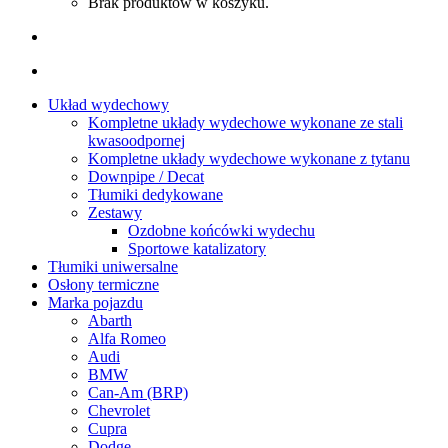
Brak produktów w koszyku.
Układ wydechowy
Kompletne układy wydechowe wykonane ze stali
kwasoodpornej
Kompletne układy wydechowe wykonane z tytanu
Downpipe / Decat
Tłumiki dedykowane
Zestawy
Ozdobne końcówki wydechu
Sportowe katalizatory
Tłumiki uniwersalne
Osłony termiczne
Marka pojazdu
Abarth
Alfa Romeo
Audi
BMW
Can-Am (BRP)
Chevrolet
Cupra
Dodge