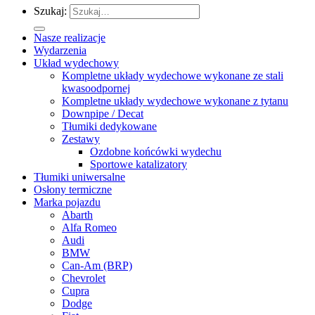
Szukaj:
Nasze realizacje
Wydarzenia
Układ wydechowy
Kompletne układy wydechowe wykonane ze stali
kwasoodpornej
Kompletne układy wydechowe wykonane z tytanu
Downpipe / Decat
Tłumiki dedykowane
Zestawy
Ozdobne końcówki wydechu
Sportowe katalizatory
Tłumiki uniwersalne
Osłony termiczne
Marka pojazdu
Abarth
Alfa Romeo
Audi
BMW
Can-Am (BRP)
Chevrolet
Cupra
Dodge