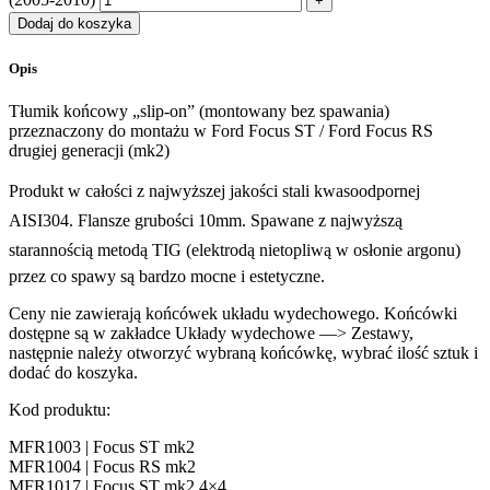
Dodaj do koszyka
Opis
Tłumik końcowy „slip-on” (montowany bez spawania)
przeznaczony do montażu w Ford Focus ST / Ford Focus RS
drugiej generacji (mk2)
Produkt w całości z najwyższej jakości stali kwasoodpornej
AISI304. Flansze grubości 10mm. Spawane z najwyższą
starannością metodą TIG (elektrodą nietopliwą w osłonie argonu)
przez co spawy są bardzo mocne i estetyczne.
Ceny nie zawierają końcówek układu wydechowego. Końcówki
dostępne są w zakładce Układy wydechowe —> Zestawy,
następnie należy otworzyć wybraną końcówkę, wybrać ilość sztuk i
dodać do koszyka.
Kod produktu:
MFR1003 | Focus ST mk2
MFR1004 | Focus RS mk2
MFR1017 | Focus ST mk2 4×4