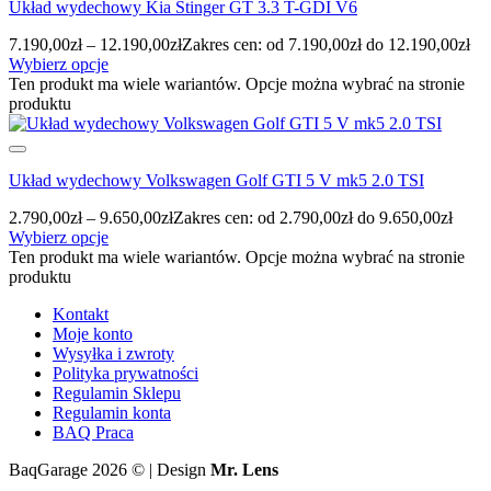
Układ wydechowy Kia Stinger GT 3.3 T-GDI V6
7.190,00
zł
–
12.190,00
zł
Zakres cen: od 7.190,00zł do 12.190,00zł
Wybierz opcje
Ten produkt ma wiele wariantów. Opcje można wybrać na stronie
produktu
Układ wydechowy Volkswagen Golf GTI 5 V mk5 2.0 TSI
2.790,00
zł
–
9.650,00
zł
Zakres cen: od 2.790,00zł do 9.650,00zł
Wybierz opcje
Ten produkt ma wiele wariantów. Opcje można wybrać na stronie
produktu
Kontakt
Moje konto
Wysyłka i zwroty
Polityka prywatności
Regulamin Sklepu
Regulamin konta
BAQ Praca
BaqGarage 2026 © | Design
Mr. Lens