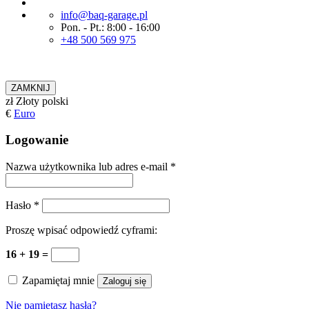
info@baq-garage.pl
Pon. - Pt.: 8:00 - 16:00
+48 500 569 975
ZAMKNIJ
zł
Złoty polski
€
Euro
Logowanie
Nazwa użytkownika lub adres e-mail
*
Hasło
*
Proszę wpisać odpowiedź cyframi:
16 + 19 =
Zapamiętaj mnie
Zaloguj się
Nie pamiętasz hasła?