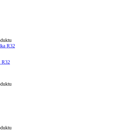
oduktu
a R32
oduktu
oduktu