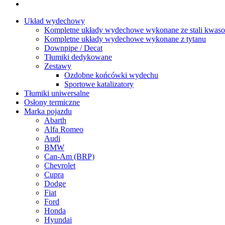
Układ wydechowy
Kompletne układy wydechowe wykonane ze stali kwaso
Kompletne układy wydechowe wykonane z tytanu
Downpipe / Decat
Tłumiki dedykowane
Zestawy
Ozdobne końcówki wydechu
Sportowe katalizatory
Tłumiki uniwersalne
Osłony termiczne
Marka pojazdu
Abarth
Alfa Romeo
Audi
BMW
Can-Am (BRP)
Chevrolet
Cupra
Dodge
Fiat
Ford
Honda
Hyundai