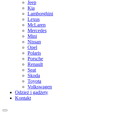
Jeep
Kia
Lamborghini
Lexus
McLaren
Mercedes
Mini
Nissan
Opel
Polaris
Porsche
Renault
Seat
Skoda
Toyota
Volkswagen
Odzież i gadżety
Kontakt