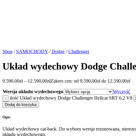
Shop
/
SAMOCHODY
/
Dodge
/
Challenger
Układ wydechowy Dodge Challen
9.590,00
zł
–
12.590,00
zł
Zakres cen: od 9.590,00zł do 12.590,00zł
Wersja układu wydechowego
Wyczyść
ilość Układ wydechowy Dodge Challenger Hellcat SRT 6.2 V8
Dodaj do koszyka
Opis
Układ wydechowy cat-back. Do wyboru wersja rezonowana, nierezon
układu wydechowego.