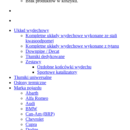
Brak produktów w koszyku.
Układ wydechowy
Kompletne układy wydechowe wykonane ze stali
kwasoodpornej
Kompletne układy wydechowe wykonane z tytanu
Downpipe / Decat
Tłumiki dedykowane
Zestawy
Ozdobne końcówki wydechu
Sportowe katalizatory
Tłumiki uniwersalne
Osłony termiczne
Marka pojazdu
Abarth
Alfa Romeo
Audi
BMW
Can-Am (BRP)
Chevrolet
Cupra
Dodge