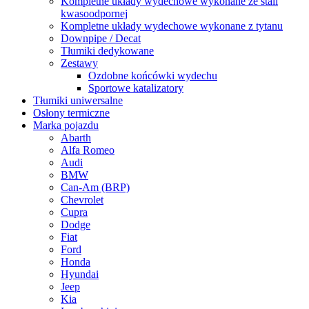
Kompletne układy wydechowe wykonane ze stali
kwasoodpornej
Kompletne układy wydechowe wykonane z tytanu
Downpipe / Decat
Tłumiki dedykowane
Zestawy
Ozdobne końcówki wydechu
Sportowe katalizatory
Tłumiki uniwersalne
Osłony termiczne
Marka pojazdu
Abarth
Alfa Romeo
Audi
BMW
Can-Am (BRP)
Chevrolet
Cupra
Dodge
Fiat
Ford
Honda
Hyundai
Jeep
Kia