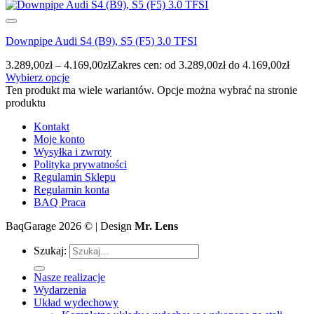
Downpipe Audi S4 (B9), S5 (F5) 3.0 TFSI
3.289,00
zł
–
4.169,00
zł
Zakres cen: od 3.289,00zł do 4.169,00zł
Wybierz opcje
Ten produkt ma wiele wariantów. Opcje można wybrać na stronie
produktu
Kontakt
Moje konto
Wysyłka i zwroty
Polityka prywatności
Regulamin Sklepu
Regulamin konta
BAQ Praca
BaqGarage 2026 © | Design
Mr. Lens
Szukaj:
Nasze realizacje
Wydarzenia
Układ wydechowy