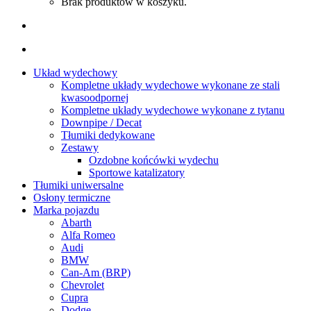
Brak produktów w koszyku.
Układ wydechowy
Kompletne układy wydechowe wykonane ze stali
kwasoodpornej
Kompletne układy wydechowe wykonane z tytanu
Downpipe / Decat
Tłumiki dedykowane
Zestawy
Ozdobne końcówki wydechu
Sportowe katalizatory
Tłumiki uniwersalne
Osłony termiczne
Marka pojazdu
Abarth
Alfa Romeo
Audi
BMW
Can-Am (BRP)
Chevrolet
Cupra
Dodge