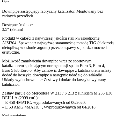
Opis
Downpipe zastępujący fabryczny katalizator. Montowany bez
żadnych przeróbek.
Dostępne średnice:
3,5″ (89mm)
Produkt w całości z najwyższej jakościi stali kwasoodpornej
AISI304. Spawane z najwyższą starannością metodą TIG (elektrodą
nietopliwą w osłonie argonu) przez co spawy są bardzo mocne i
estetyczne.
Możliwość zamówienia downpipe wraz ze sportowym
katalizatorem spełniającym normę emisji spalin Euro 3, Euro 4,
Euro 5 lub Euro 6. Aby zamówić downpipe z katalizatorem należy
dodać do koszyka downpipe a następnie udać się do zakładki
Układy wydechowe —> Zestawy i dodać do koszyka wybrany
katalizator.
Zestaw pasuje do Mercedesa W 213 / S 213 z silnikiem M 256 E30
DEH LA (2999 cm³ ):
– E 450 4MATIC, wyprodukowanych od 06/2020,
– E 53 AMG 4MATIC+, wyprodukowanych od 04/2018.
Kod produktu: