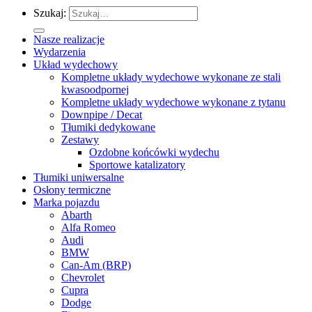
Szukaj:
Nasze realizacje
Wydarzenia
Układ wydechowy
Kompletne układy wydechowe wykonane ze stali
kwasoodpornej
Kompletne układy wydechowe wykonane z tytanu
Downpipe / Decat
Tłumiki dedykowane
Zestawy
Ozdobne końcówki wydechu
Sportowe katalizatory
Tłumiki uniwersalne
Osłony termiczne
Marka pojazdu
Abarth
Alfa Romeo
Audi
BMW
Can-Am (BRP)
Chevrolet
Cupra
Dodge