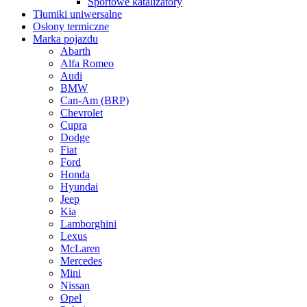
Sportowe katalizatory
Tłumiki uniwersalne
Osłony termiczne
Marka pojazdu
Abarth
Alfa Romeo
Audi
BMW
Can-Am (BRP)
Chevrolet
Cupra
Dodge
Fiat
Ford
Honda
Hyundai
Jeep
Kia
Lamborghini
Lexus
McLaren
Mercedes
Mini
Nissan
Opel