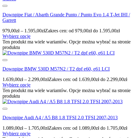
Downpipe Fiat / Abarth Grande Punto / Punto Evo 1.4 T-Jet IHI /
Garrett
979,00
zł
–
1.595,00
zł
Zakres cen: od 979,00zł do 1.595,00zł
Wybierz opcje
Ten produkt ma wiele wariantów. Opcje można wybrać na stronie
produktu
Downpipe BMW 530D M57N2 / T2 dpf e60, e61 LCI
1.639,00
zł
–
2.299,00
zł
Zakres cen: od 1.639,00zł do 2.299,00zł
Wybierz opcje
Ten produkt ma wiele wariantów. Opcje można wybrać na stronie
produktu
Downpipe Audi A4 / A5 B8 1.8 TFSI 2.0 TFSI 2007-2013
1.089,00
zł
–
1.705,00
zł
Zakres cen: od 1.089,00zł do 1.705,00zł
Wybierz opcje