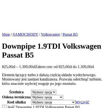
Shop
/
SAMOCHODY
/
Volkswagen
/
Passat B5
Downpipe 1.9TDI Volkswagen
Passat B5
825,00
zł
–
1.309,00
zł
Zakres cen: od 825,00zł do 1.309,00zł
Element łączący turbo z dalszą częścią układu wydechowego.
Montowany jest zamiast katalizatora. Pozwala odetchnąć turbinie,
która znacznie szybciej reaguje po jego montażu.
Średnica
Osłona termiczna
Kod silnika
Wyczyść
ilość Downpipe 1.9TDI Volkswagen Passat B5