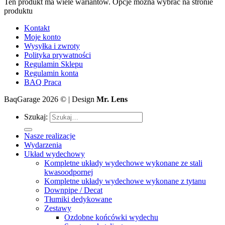
Ten produkt ma wiele wariantów. Opcje można wybrać na stronie
produktu
Kontakt
Moje konto
Wysyłka i zwroty
Polityka prywatności
Regulamin Sklepu
Regulamin konta
BAQ Praca
BaqGarage 2026 © | Design
Mr. Lens
Szukaj:
Nasze realizacje
Wydarzenia
Układ wydechowy
Kompletne układy wydechowe wykonane ze stali
kwasoodpornej
Kompletne układy wydechowe wykonane z tytanu
Downpipe / Decat
Tłumiki dedykowane
Zestawy
Ozdobne końcówki wydechu