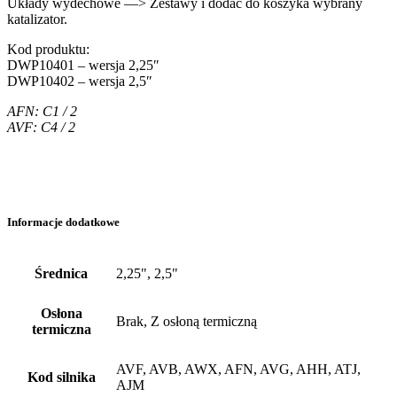
Układy wydechowe —> Zestawy i dodać do koszyka wybrany
katalizator.
Kod produktu:
DWP10401 – wersja 2,25″
DWP10402 – wersja 2,5″
AFN: C1 / 2
AVF: C4 / 2
Informacje dodatkowe
Średnica
2,25", 2,5"
Osłona
Brak, Z osłoną termiczną
termiczna
AVF, AVB, AWX, AFN, AVG, AHH, ATJ,
Kod silnika
AJM