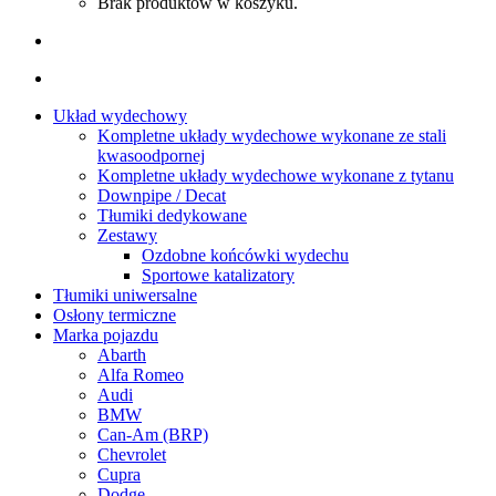
Brak produktów w koszyku.
Układ wydechowy
Kompletne układy wydechowe wykonane ze stali
kwasoodpornej
Kompletne układy wydechowe wykonane z tytanu
Downpipe / Decat
Tłumiki dedykowane
Zestawy
Ozdobne końcówki wydechu
Sportowe katalizatory
Tłumiki uniwersalne
Osłony termiczne
Marka pojazdu
Abarth
Alfa Romeo
Audi
BMW
Can-Am (BRP)
Chevrolet
Cupra
Dodge