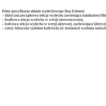
Pełna specyfikacja układu wydechowego Baq Exhaust:
– fabryczna początkowa sekcja wydechu zawierająca katalizatory/filtr
– środkowa sekcja wydechu w wersji nierezonowanej,
– końcowa sekcja wydechu w wersji aktywnej, zachowująca fabryc
– cztery fabryczne ozdobne końcówki (w momencie wydania samochod