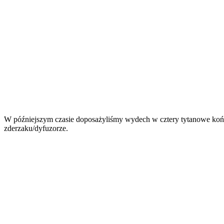
W późniejszym czasie doposażyliśmy wydech w cztery tytanowe końcó
zderzaku/dyfuzorze.