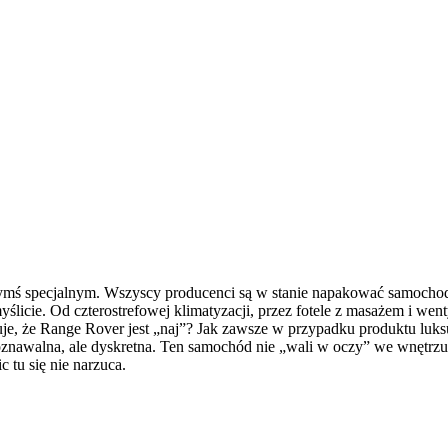
ymś specjalnym. Wszyscy producenci są w stanie napakować samochod
ślicie. Od czterostrefowej klimatyzacji, przez fotele z masażem i went
e, że Range Rover jest „naj”? Jak zawsze w przypadku produktu luksus
rozpoznawalna, ale dyskretna. Ten samochód nie „wali w oczy” we wnęt
 tu się nie narzuca.