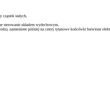
y cząstek stałych,
zne sterowanie układem wydechowym,
u), zamienione później na cztery tytanowe końcówki barwione elekt