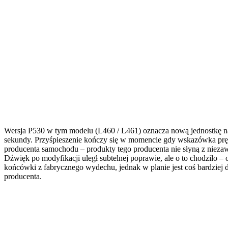
Wersja P530 w tym modelu (L460 / L461) oznacza nową jednostkę
sekundy. Przyśpieszenie kończy się w momencie gdy wskazówka pręd
producenta samochodu – produkty tego producenta nie słyną z niez
Dźwięk po modyfikacji uległ subtelnej poprawie, ale o to chodziło
końcówki z fabrycznego wydechu, jednak w planie jest coś bardzie
producenta.