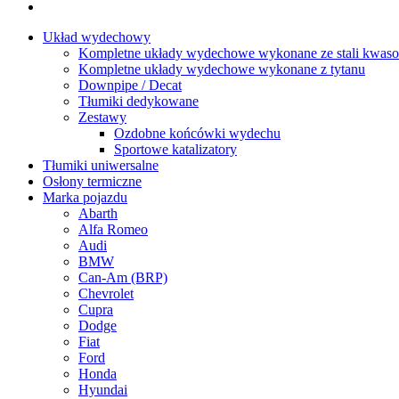
Układ wydechowy
Kompletne układy wydechowe wykonane ze stali kwaso
Kompletne układy wydechowe wykonane z tytanu
Downpipe / Decat
Tłumiki dedykowane
Zestawy
Ozdobne końcówki wydechu
Sportowe katalizatory
Tłumiki uniwersalne
Osłony termiczne
Marka pojazdu
Abarth
Alfa Romeo
Audi
BMW
Can-Am (BRP)
Chevrolet
Cupra
Dodge
Fiat
Ford
Honda
Hyundai