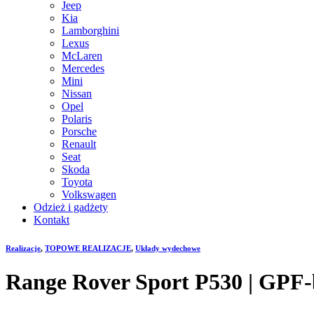
Jeep
Kia
Lamborghini
Lexus
McLaren
Mercedes
Mini
Nissan
Opel
Polaris
Porsche
Renault
Seat
Skoda
Toyota
Volkswagen
Odzież i gadżety
Kontakt
Realizacje
,
TOPOWE REALIZACJE
,
Układy wydechowe
Range Rover Sport P530 | GPF-