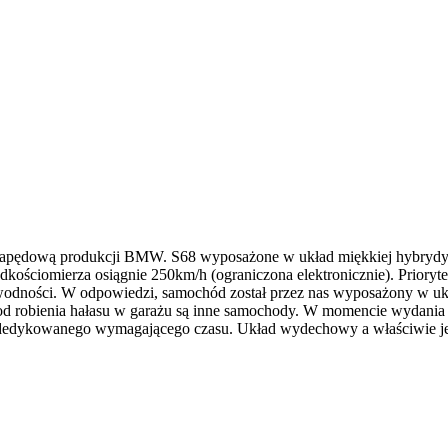
 napędową produkcji BMW. S68 wyposażone w układ miękkiej hybrydy
kościomierza osiągnie 250km/h (ograniczona elektronicznie). Priory
awodności. W odpowiedzi, samochód został przez nas wyposażony w uk
 – od robienia hałasu w garażu są inne samochody. W momencie wydan
j dedykowanego wymagającego czasu. Układ wydechowy a właściwie je