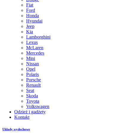
Fiat
Ford
Honda
Hyundai
Jeep
Kia
Lamborghini
Lexus
McLaren
Mercedes
Mini
Nissan
Opel
Polaris
Porsche
Renault
Seat
Skoda
Toyota
Volkswagen
Odzież i gadżety
Kontakt
Układy wydechowe