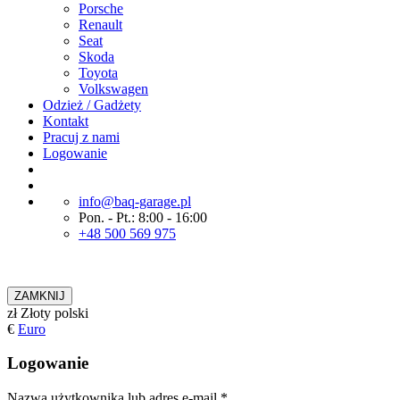
Porsche
Renault
Seat
Skoda
Toyota
Volkswagen
Odzież / Gadżety
Kontakt
Pracuj z nami
Logowanie
info@baq-garage.pl
Pon. - Pt.: 8:00 - 16:00
+48 500 569 975
ZAMKNIJ
zł
Złoty polski
€
Euro
Logowanie
Nazwa użytkownika lub adres e-mail
*