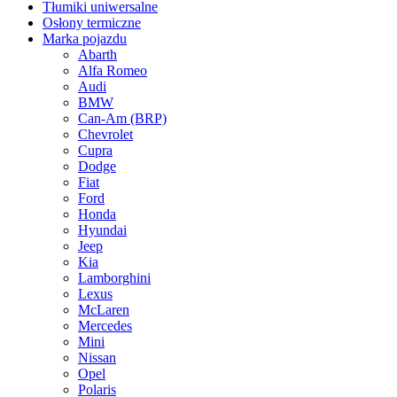
Tłumiki uniwersalne
Osłony termiczne
Marka pojazdu
Abarth
Alfa Romeo
Audi
BMW
Can-Am (BRP)
Chevrolet
Cupra
Dodge
Fiat
Ford
Honda
Hyundai
Jeep
Kia
Lamborghini
Lexus
McLaren
Mercedes
Mini
Nissan
Opel
Polaris