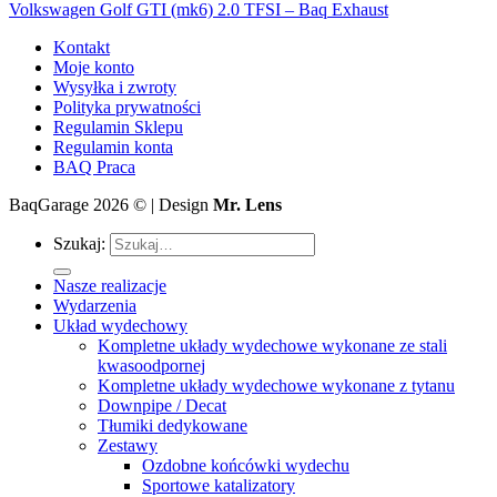
Volkswagen Golf GTI (mk6) 2.0 TFSI – Baq Exhaust
Kontakt
Moje konto
Wysyłka i zwroty
Polityka prywatności
Regulamin Sklepu
Regulamin konta
BAQ Praca
BaqGarage 2026 © | Design
Mr. Lens
Szukaj:
Nasze realizacje
Wydarzenia
Układ wydechowy
Kompletne układy wydechowe wykonane ze stali
kwasoodpornej
Kompletne układy wydechowe wykonane z tytanu
Downpipe / Decat
Tłumiki dedykowane
Zestawy
Ozdobne końcówki wydechu
Sportowe katalizatory