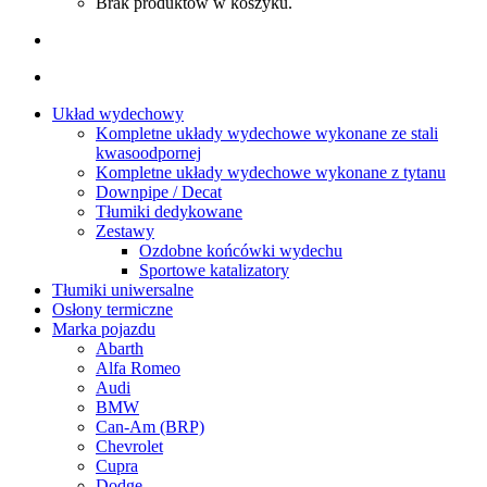
Brak produktów w koszyku.
Układ wydechowy
Kompletne układy wydechowe wykonane ze stali
kwasoodpornej
Kompletne układy wydechowe wykonane z tytanu
Downpipe / Decat
Tłumiki dedykowane
Zestawy
Ozdobne końcówki wydechu
Sportowe katalizatory
Tłumiki uniwersalne
Osłony termiczne
Marka pojazdu
Abarth
Alfa Romeo
Audi
BMW
Can-Am (BRP)
Chevrolet
Cupra
Dodge