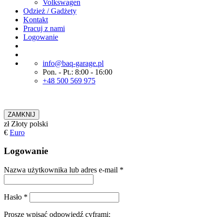
Volkswagen
Odzież / Gadżety
Kontakt
Pracuj z nami
Logowanie
info@baq-garage.pl
Pon. - Pt.: 8:00 - 16:00
+48 500 569 975
ZAMKNIJ
zł
Złoty polski
€
Euro
Logowanie
Nazwa użytkownika lub adres e-mail
*
Hasło
*
Proszę wpisać odpowiedź cyframi: