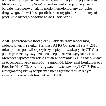
Mercedes z „Czarnej Serii” to szalone auto, lżejsze, szybsze i
bardziej hardcorowe, jak na model homologowany do ruchu
drogowego, ale w jakiś sposób bardzo oryginalne – nikt inny nie
produkuje niczego podobnego do Black Series.
AMG potrzebowało trochę czasu, aby dojrzały model mógł
zadebiutować na rynku. Pierwszy AMG GT pojawił się w 2015
roku, po nim pojawił się szybszy, lepiej prowadzący się GT C, a
potem jeszcze szybszy i znacznie lepiej prowadzący się GT R.
Mercedes wprowadził wiele zmian w odmianie GT R i było widać,
że to ogromny krok naprzód – samochód, który miał konkurować z
Porsche 911 GT3. Aby to zagwarantować, stworzyli GT R Pro ze
zintegrowaną klatką bezpieczeństwa i ręcznie regulowanym
zawieszeniem – podobnie jak w GT3 RS.