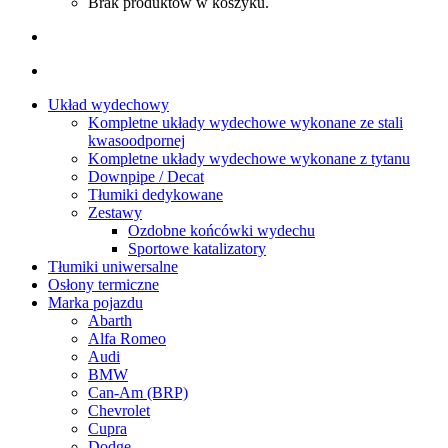
Brak produktów w koszyku.
Układ wydechowy
Kompletne układy wydechowe wykonane ze stali
kwasoodpornej
Kompletne układy wydechowe wykonane z tytanu
Downpipe / Decat
Tłumiki dedykowane
Zestawy
Ozdobne końcówki wydechu
Sportowe katalizatory
Tłumiki uniwersalne
Osłony termiczne
Marka pojazdu
Abarth
Alfa Romeo
Audi
BMW
Can-Am (BRP)
Chevrolet
Cupra
Dodge