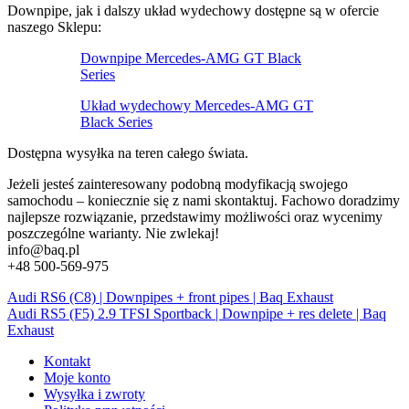
Downpipe, jak i dalszy układ wydechowy dostępne są w ofercie
naszego Sklepu:
Downpipe Mercedes-AMG GT Black
Series
Układ wydechowy Mercedes-AMG GT
Black Series
Dostępna wysyłka na teren całego świata.
Jeżeli jesteś zainteresowany podobną modyfikacją swojego
samochodu – koniecznie się z nami skontaktuj. Fachowo doradzimy
najlepsze rozwiązanie, przedstawimy możliwości oraz wycenimy
poszczególne warianty. Nie zwlekaj!
info@baq.pl
+48 500-569-975
Audi RS6 (C8) | Downpipes + front pipes | Baq Exhaust
Audi RS5 (F5) 2.9 TFSI Sportback | Downpipe + res delete | Baq
Exhaust
Kontakt
Moje konto
Wysyłka i zwroty