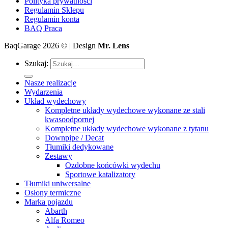
Polityka prywatności
Regulamin Sklepu
Regulamin konta
BAQ Praca
BaqGarage 2026 © | Design
Mr. Lens
Szukaj:
Nasze realizacje
Wydarzenia
Układ wydechowy
Kompletne układy wydechowe wykonane ze stali
kwasoodpornej
Kompletne układy wydechowe wykonane z tytanu
Downpipe / Decat
Tłumiki dedykowane
Zestawy
Ozdobne końcówki wydechu
Sportowe katalizatory
Tłumiki uniwersalne
Osłony termiczne
Marka pojazdu
Abarth
Alfa Romeo