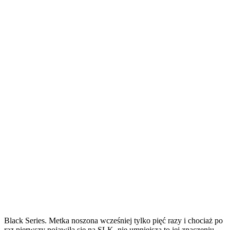
Black Series. Metka noszona wcześniej tylko pięć razy i chociaż po
raz pierwszy pojawiła się na SLK, nie umniejsza to jej znaczeniu.