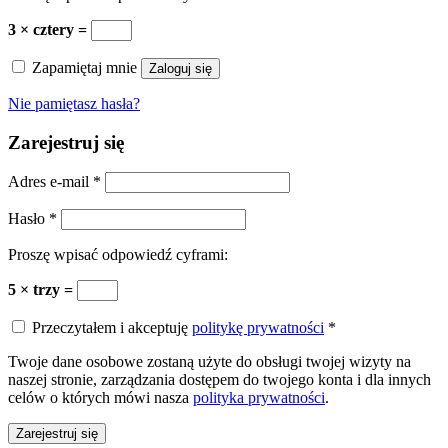
3 × cztery =
Zapamiętaj mnie
Zaloguj się
Nie pamiętasz hasła?
Zarejestruj się
Adres e-mail
*
Hasło
*
Proszę wpisać odpowiedź cyframi:
5 × trzy =
Przeczytałem i akceptuję
politykę prywatności
*
Twoje dane osobowe zostaną użyte do obsługi twojej wizyty na
naszej stronie, zarządzania dostępem do twojego konta i dla innych
celów o których mówi nasza
polityka prywatności
.
Zarejestruj się