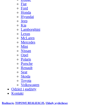
Fiat
Ford
Honda
Hyundai
Jeep
Kia
Lamborghini
Lexus
McLaren
Mercedes
Mini
Nissan
Opel
Polaris
Porsche
Renault
Seat
Skoda
Toyota
Volkswagen
Odzież i gadżety
Kontakt
Realizacje
,
TOPOWE REALIZACJE
,
Układy wydechowe