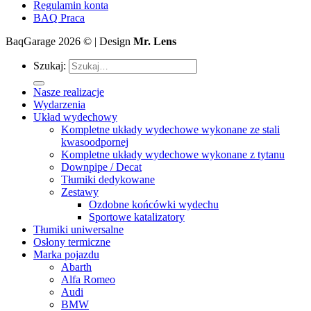
Regulamin konta
BAQ Praca
BaqGarage 2026 © | Design
Mr. Lens
Szukaj:
Nasze realizacje
Wydarzenia
Układ wydechowy
Kompletne układy wydechowe wykonane ze stali
kwasoodpornej
Kompletne układy wydechowe wykonane z tytanu
Downpipe / Decat
Tłumiki dedykowane
Zestawy
Ozdobne końcówki wydechu
Sportowe katalizatory
Tłumiki uniwersalne
Osłony termiczne
Marka pojazdu
Abarth
Alfa Romeo
Audi
BMW