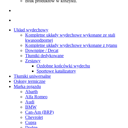
Brak produktów w koszyku.
Układ wydechowy
Kompletne układy wydechowe wykonane ze stali
kwasoodpornej
Kompletne układy wydechowe wykonane z tytanu
Downpipe / Decat
Tłumiki dedykowane
Zestawy
Ozdobne końcówki wydechu
Sportowe katalizatory
Tłumiki uniwersalne
Osłony termiczne
Marka pojazdu
Abarth
Alfa Romeo
Audi
BMW
Can-Am (BRP)
Chevrolet
Cupra
Dodge