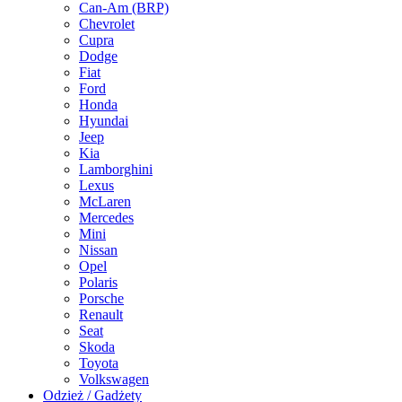
Can-Am (BRP)
Chevrolet
Cupra
Dodge
Fiat
Ford
Honda
Hyundai
Jeep
Kia
Lamborghini
Lexus
McLaren
Mercedes
Mini
Nissan
Opel
Polaris
Porsche
Renault
Seat
Skoda
Toyota
Volkswagen
Odzież / Gadżety