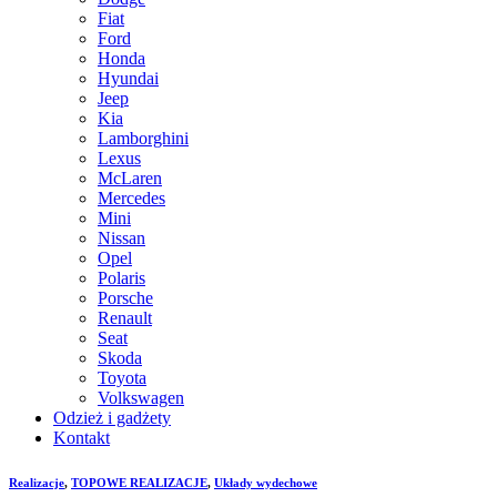
Fiat
Ford
Honda
Hyundai
Jeep
Kia
Lamborghini
Lexus
McLaren
Mercedes
Mini
Nissan
Opel
Polaris
Porsche
Renault
Seat
Skoda
Toyota
Volkswagen
Odzież i gadżety
Kontakt
Realizacje
,
TOPOWE REALIZACJE
,
Układy wydechowe