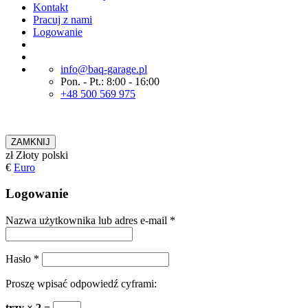
Kontakt
Pracuj z nami
Logowanie
info@baq-garage.pl
Pon. - Pt.: 8:00 - 16:00
+48 500 569 975
ZAMKNIJ
zł
Złoty polski
€
Euro
Logowanie
Nazwa użytkownika lub adres e-mail
*
Hasło
*
Proszę wpisać odpowiedź cyframi:
trzy × 2 =