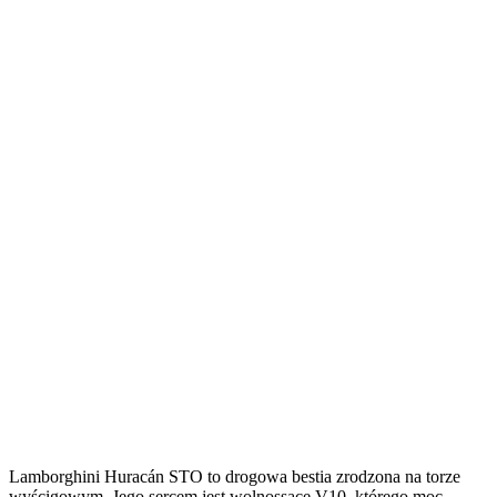
Lamborghini Huracán STO to drogowa bestia zrodzona na torze
wyścigowym. Jego sercem jest wolnossące V10, którego moc