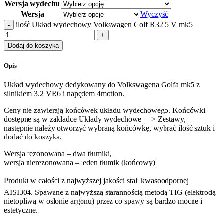
Wersja wydechu
Wersja
Wyczyść
ilość Układ wydechowy Volkswagen Golf R32 5 V mk5
Dodaj do koszyka
Opis
Układ wydechowy dedykowany do Volkswagena Golfa mk5 z
silnikiem 3.2 VR6 i napędem 4motion.
Ceny nie zawierają końcówek układu wydechowego. Końcówki
dostępne są w zakładce Układy wydechowe —> Zestawy,
następnie należy otworzyć wybraną końcówkę, wybrać ilość sztuk i
dodać do koszyka.
Wersja rezonowana – dwa tłumiki,
wersja nierezonowana – jeden tłumik (końcowy)
Produkt w całości z najwyższej jakości stali kwasoodpornej
AISI304. Spawane z najwyższą starannością metodą TIG (elektrodą
nietopliwą w osłonie argonu) przez co spawy są bardzo mocne i
estetyczne.