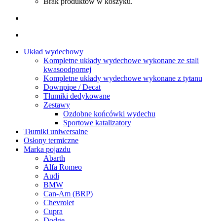
Brak produktów w koszyku.
Układ wydechowy
Kompletne układy wydechowe wykonane ze stali
kwasoodpornej
Kompletne układy wydechowe wykonane z tytanu
Downpipe / Decat
Tłumiki dedykowane
Zestawy
Ozdobne końcówki wydechu
Sportowe katalizatory
Tłumiki uniwersalne
Osłony termiczne
Marka pojazdu
Abarth
Alfa Romeo
Audi
BMW
Can-Am (BRP)
Chevrolet
Cupra
Dodge