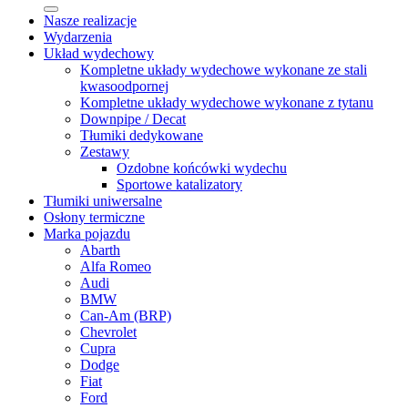
Nasze realizacje
Wydarzenia
Układ wydechowy
Kompletne układy wydechowe wykonane ze stali
kwasoodpornej
Kompletne układy wydechowe wykonane z tytanu
Downpipe / Decat
Tłumiki dedykowane
Zestawy
Ozdobne końcówki wydechu
Sportowe katalizatory
Tłumiki uniwersalne
Osłony termiczne
Marka pojazdu
Abarth
Alfa Romeo
Audi
BMW
Can-Am (BRP)
Chevrolet
Cupra
Dodge
Fiat
Ford