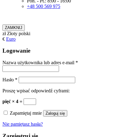
Pon. - Pt.: 8:00 - 16:00
+48 500 569 975
ZAMKNIJ
zł
Złoty polski
€
Euro
Logowanie
Nazwa użytkownika lub adres e-mail
*
Hasło
*
Proszę wpisać odpowiedź cyframi:
pięć × 4 =
Zapamiętaj mnie
Zaloguj się
Nie pamiętasz hasła?
Zarejestruj się