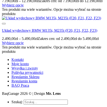
7.190,00
zł
–
12.190,00
zł
Zakres cen: od 7.190,00zł do 12.190,00zł
Wybierz opcje
Ten produkt ma wiele wariantów. Opcje można wybrać na stronie
produktu
Układ wydechowy BMW M135i, M235i (F20, F21, F22, F23)
2.490,00
zł
–
5.490,00
zł
Zakres cen: od 2.490,00zł do 5.490,00zł
Wybierz opcje
Ten produkt ma wiele wariantów. Opcje można wybrać na stronie
produktu
Kontakt
Moje konto
Wysyłka i zwroty
Polityka prywatności
Regulamin Sklepu
Regulamin konta
BAQ Praca
BaqGarage 2026 © | Design
Mr. Lens
Szukaj: