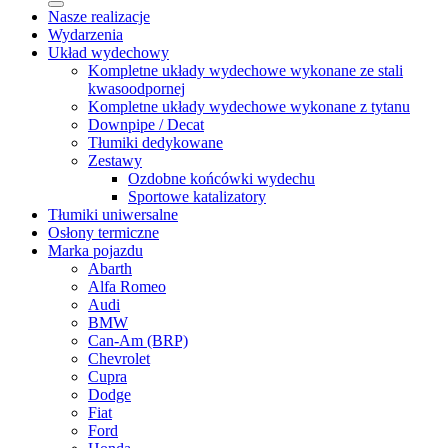
Nasze realizacje
Wydarzenia
Układ wydechowy
Kompletne układy wydechowe wykonane ze stali
kwasoodpornej
Kompletne układy wydechowe wykonane z tytanu
Downpipe / Decat
Tłumiki dedykowane
Zestawy
Ozdobne końcówki wydechu
Sportowe katalizatory
Tłumiki uniwersalne
Osłony termiczne
Marka pojazdu
Abarth
Alfa Romeo
Audi
BMW
Can-Am (BRP)
Chevrolet
Cupra
Dodge
Fiat
Ford