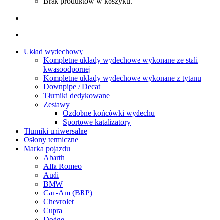
Brak produktów w koszyku.
Układ wydechowy
Kompletne układy wydechowe wykonane ze stali
kwasoodpornej
Kompletne układy wydechowe wykonane z tytanu
Downpipe / Decat
Tłumiki dedykowane
Zestawy
Ozdobne końcówki wydechu
Sportowe katalizatory
Tłumiki uniwersalne
Osłony termiczne
Marka pojazdu
Abarth
Alfa Romeo
Audi
BMW
Can-Am (BRP)
Chevrolet
Cupra
Dodge