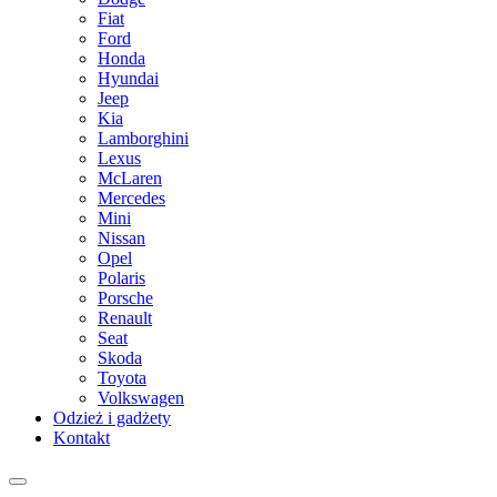
Fiat
Ford
Honda
Hyundai
Jeep
Kia
Lamborghini
Lexus
McLaren
Mercedes
Mini
Nissan
Opel
Polaris
Porsche
Renault
Seat
Skoda
Toyota
Volkswagen
Odzież i gadżety
Kontakt