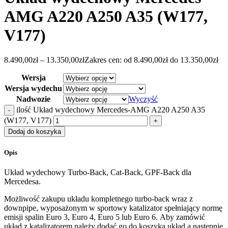
AMG A220 A250 A35 (W177,
V177)
8.490,00
zł
–
13.350,00
zł
Zakres cen: od 8.490,00zł do 13.350,00zł
Wersja
Wersja wydechu
Nadwozie
Wyczyść
ilość Układ wydechowy Mercedes-AMG A220 A250 A35
(W177, V177)
Dodaj do koszyka
Opis
Układ wydechowy Turbo-Back, Cat-Back, GPF-Back dla
Mercedesa.
Możliwość zakupu układu kompletnego turbo-back wraz z
downpipe, wyposażonym w sportowy katalizator spełniający normę
emisji spalin Euro 3, Euro 4, Euro 5 lub Euro 6. Aby zamówić
układ z katalizatorem należy dodać go do koszyka układ a następnie