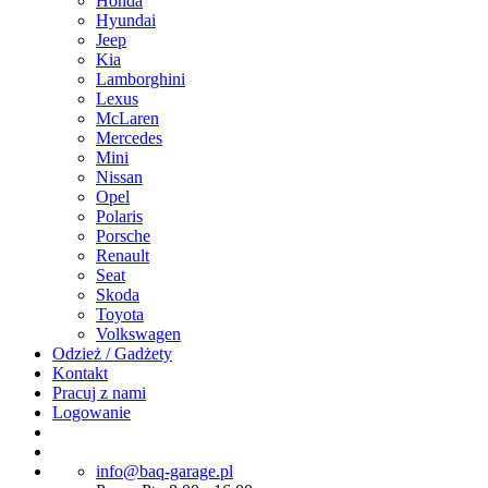
Honda
Hyundai
Jeep
Kia
Lamborghini
Lexus
McLaren
Mercedes
Mini
Nissan
Opel
Polaris
Porsche
Renault
Seat
Skoda
Toyota
Volkswagen
Odzież / Gadżety
Kontakt
Pracuj z nami
Logowanie
info@baq-garage.pl