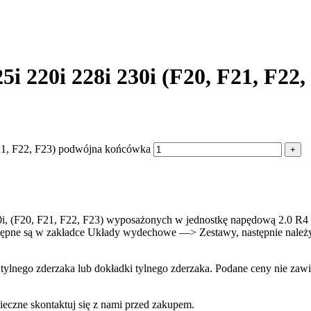
 220i 228i 230i (F20, F21, F22
21, F22, F23) podwójna końcówka
, (F20, F21, F22, F23) wyposażonych w jednostkę napędową 2.0 R4
pne są w zakładce Układy wydechowe —> Zestawy, następnie należy 
ego zderzaka lub dokładki tylnego zderzaka. Podane ceny nie zawie
eczne skontaktuj się z nami przed zakupem.