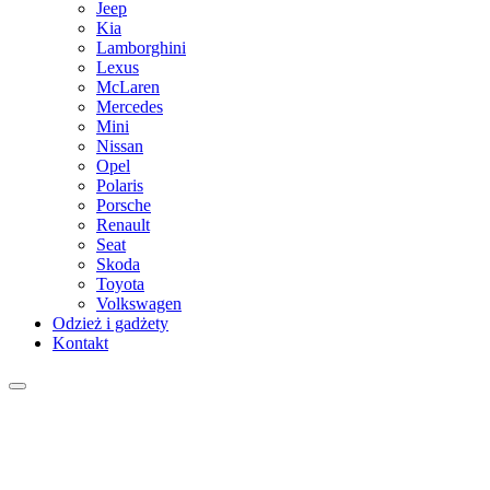
Jeep
Kia
Lamborghini
Lexus
McLaren
Mercedes
Mini
Nissan
Opel
Polaris
Porsche
Renault
Seat
Skoda
Toyota
Volkswagen
Odzież i gadżety
Kontakt