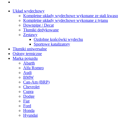
Układ wydechowy
Kompletne układy wydechowe wykonane ze stali kwaso
Kompletne układy wydechowe wykonane z tytanu
Downpipe / Decat
Tłumiki dedykowane
Zestawy
Ozdobne końcówki wydechu
Sportowe katalizatory
Tłumiki uniwersalne
Osłony termiczne
Marka pojazdu
Abarth
Alfa Romeo
Audi
BMW
Can-Am (BRP)
Chevrolet
Cupra
Dodge
Fiat
Ford
Honda
Hyundai