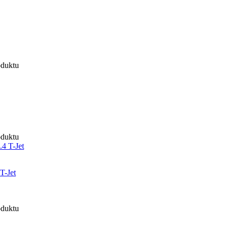
oduktu
oduktu
T-Jet
oduktu