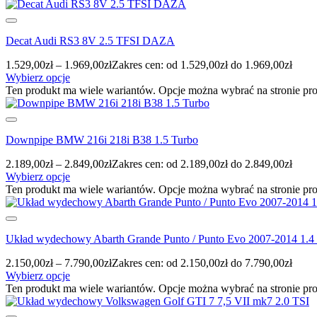
Decat Audi RS3 8V 2.5 TFSI DAZA
1.529,00
zł
–
1.969,00
zł
Zakres cen: od 1.529,00zł do 1.969,00zł
Wybierz opcje
Ten produkt ma wiele wariantów. Opcje można wybrać na stronie pr
Downpipe BMW 216i 218i B38 1.5 Turbo
2.189,00
zł
–
2.849,00
zł
Zakres cen: od 2.189,00zł do 2.849,00zł
Wybierz opcje
Ten produkt ma wiele wariantów. Opcje można wybrać na stronie pr
Układ wydechowy Abarth Grande Punto / Punto Evo 2007-2014 1.4 
2.150,00
zł
–
7.790,00
zł
Zakres cen: od 2.150,00zł do 7.790,00zł
Wybierz opcje
Ten produkt ma wiele wariantów. Opcje można wybrać na stronie pr