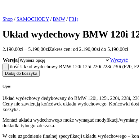
Shop
/
SAMOCHODY
/
BMW
/
F31)
Układ wydechowy BMW 120i 125i
2.190,00
zł
–
5.190,00
zł
Zakres cen: od 2.190,00zł do 5.190,00zł
Wersja
Wyczyść
ilość Układ wydechowy BMW 120i 125i 220i 228i 230i (F20, F
Dodaj do koszyka
Opis
Układ wydechowy dedykowany do BMW 120i, 125i, 220i, 228i, 230i
Ceny nie zawierają końcówek układu wydechowego. Końcówki dostę
koszyka.
Montaż układu wydechowego może wymagać modyfikacji/wymiany tyln
dokładki tylnego zderzaka.
W celu uzgodnienie finalnej specyfikacji układu wydechowego – koni