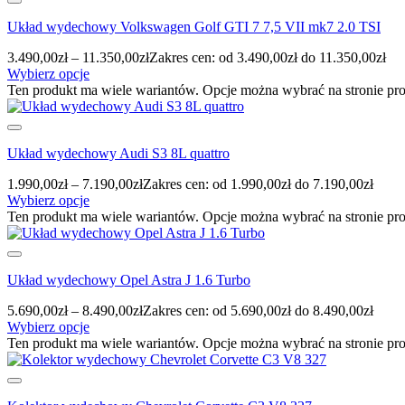
Układ wydechowy Volkswagen Golf GTI 7 7,5 VII mk7 2.0 TSI
3.490,00
zł
–
11.350,00
zł
Zakres cen: od 3.490,00zł do 11.350,00zł
Wybierz opcje
Ten produkt ma wiele wariantów. Opcje można wybrać na stronie pr
Układ wydechowy Audi S3 8L quattro
1.990,00
zł
–
7.190,00
zł
Zakres cen: od 1.990,00zł do 7.190,00zł
Wybierz opcje
Ten produkt ma wiele wariantów. Opcje można wybrać na stronie pr
Układ wydechowy Opel Astra J 1.6 Turbo
5.690,00
zł
–
8.490,00
zł
Zakres cen: od 5.690,00zł do 8.490,00zł
Wybierz opcje
Ten produkt ma wiele wariantów. Opcje można wybrać na stronie pr