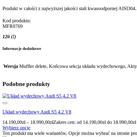
Produkt w całości z najwyższej jakości stali kwasoodpornej AISI30
Kod produktu:
MFR0769
126 (!)
Informacje dodatkowe
Wersja
Muffler delete, Końcowa sekcja układu wydechowego, Ak
Podobne produkty
Układ wydechowy Audi S5 4.2 V8
14.190,00
zł
–
18.990,00
zł
Zakres cen: od 14.190,00zł do 18.990,00zł
Wybierz opcje
Ten produkt ma wiele wariantów. Opcje można wybrać na stronie pr