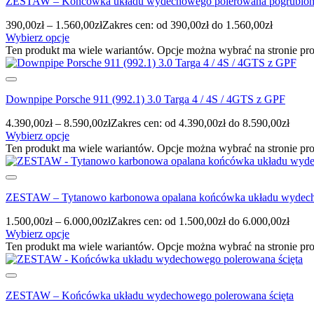
ZESTAW – Końcówka układu wydechowego polerowana pogrubiona
390,00
zł
–
1.560,00
zł
Zakres cen: od 390,00zł do 1.560,00zł
Wybierz opcje
Ten produkt ma wiele wariantów. Opcje można wybrać na stronie pr
Downpipe Porsche 911 (992.1) 3.0 Targa 4 / 4S / 4GTS z GPF
4.390,00
zł
–
8.590,00
zł
Zakres cen: od 4.390,00zł do 8.590,00zł
Wybierz opcje
Ten produkt ma wiele wariantów. Opcje można wybrać na stronie pr
ZESTAW – Tytanowo karbonowa opalana końcówka układu wydech
1.500,00
zł
–
6.000,00
zł
Zakres cen: od 1.500,00zł do 6.000,00zł
Wybierz opcje
Ten produkt ma wiele wariantów. Opcje można wybrać na stronie pr
ZESTAW – Końcówka układu wydechowego polerowana ścięta