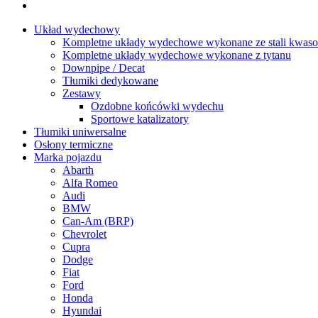
Układ wydechowy
Kompletne układy wydechowe wykonane ze stali kwaso
Kompletne układy wydechowe wykonane z tytanu
Downpipe / Decat
Tłumiki dedykowane
Zestawy
Ozdobne końcówki wydechu
Sportowe katalizatory
Tłumiki uniwersalne
Osłony termiczne
Marka pojazdu
Abarth
Alfa Romeo
Audi
BMW
Can-Am (BRP)
Chevrolet
Cupra
Dodge
Fiat
Ford
Honda
Hyundai