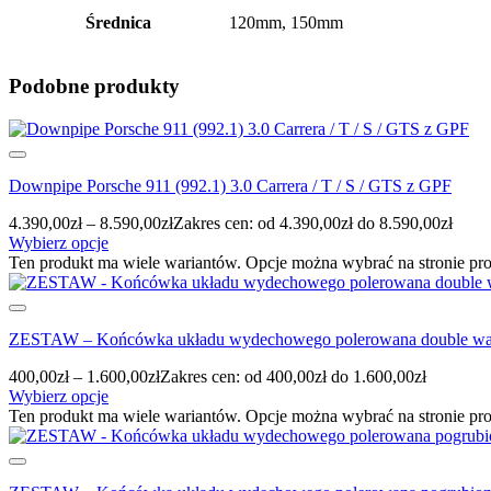
Średnica
120mm, 150mm
Podobne produkty
Downpipe Porsche 911 (992.1) 3.0 Carrera / T / S / GTS z GPF
4.390,00
zł
–
8.590,00
zł
Zakres cen: od 4.390,00zł do 8.590,00zł
Wybierz opcje
Ten produkt ma wiele wariantów. Opcje można wybrać na stronie pr
ZESTAW – Końcówka układu wydechowego polerowana double wall
400,00
zł
–
1.600,00
zł
Zakres cen: od 400,00zł do 1.600,00zł
Wybierz opcje
Ten produkt ma wiele wariantów. Opcje można wybrać na stronie pr