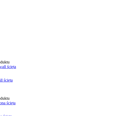
oduktu
 ścięta
oduktu