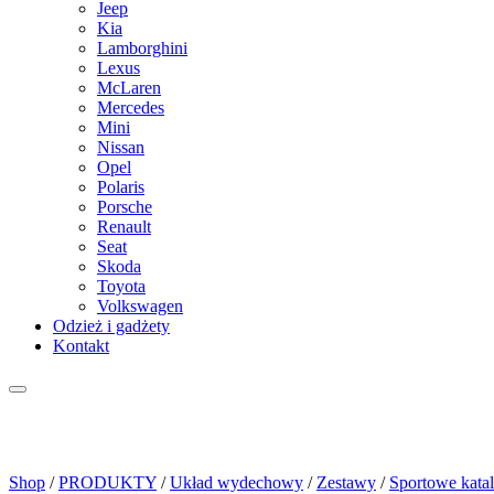
Jeep
Kia
Lamborghini
Lexus
McLaren
Mercedes
Mini
Nissan
Opel
Polaris
Porsche
Renault
Seat
Skoda
Toyota
Volkswagen
Odzież i gadżety
Kontakt
Shop
/
PRODUKTY
/
Układ wydechowy
/
Zestawy
/
Sportowe katal