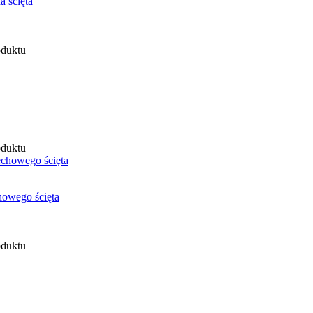
 ścięta
oduktu
oduktu
owego ścięta
oduktu