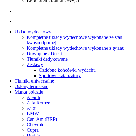
Brak produktów w koszyku.
Układ wydechowy
Kompletne układy wydechowe wykonane ze stali
kwasoodpornej
Kompletne układy wydechowe wykonane z tytanu
Downpipe / Decat
Tłumiki dedykowane
Zestawy
Ozdobne końcówki wydechu
Sportowe katalizatory
Tłumiki uniwersalne
Osłony termiczne
Marka pojazdu
Abarth
Alfa Romeo
Audi
BMW
Can-Am (BRP)
Chevrolet
Cupra
Dodge