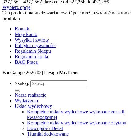
327,25
€
–
437,25
€
Zakres cen: od 327,25€ do 437,25€
Wybierz opcje
Ten produkt ma wiele wariantów. Opcje można wybrać na stronie
produktu
Kontakt
Moje konto
Wysyłka i zwroty
Polityka prywatności
Regulamin Sklepu
Regulamin konta
BAQ Praca
BaqGarage 2026 © | Design
Mr. Lens
Szukaj:
Nasze realizacje
Wydarzenia
Układ wydechowy
Kompletne układy wydechowe wykonane ze stali
kwasoodpornej
Kompletne układy wydechowe wykonane z tytanu
Downpipe / Decat
Tłumiki dedykowane