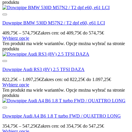
produktu
Downpipe BMW 530D M57N2 / T2 dpf e60, e61 LCI
409,75
€
–
574,75
€
Zakres cen: od 409,75€ do 574,75€
Wybierz opcje
Ten produkt ma wiele wariantów. Opcje można wybrać na stronie
produktu
Downpipe Audi RS3 (8V) 2.5 TFSI DAZA
822,25
€
–
1.097,25
€
Zakres cen: od 822,25€ do 1.097,25€
Wybierz opcje
Ten produkt ma wiele wariantów. Opcje można wybrać na stronie
produktu
Downpipe Audi A4 B6 1.8 T turbo FWD / QUATTRO LONG
354,75
€
–
547,25
€
Zakres cen: od 354,75€ do 547,25€
Wybierz opcje