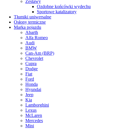
Zestawy
Ozdobne końcówki wydechu
Sportowe katalizatory
Tłumiki uniwersalne
Osłony termiczne
Marka pojazdu
Abarth
Alfa Romeo
Audi
BMW
Can-Am (BRP)
Chevrolet
Cupra
Dodge
Fiat
Ford
Honda
Hyundai
Jeep
Kia
Lamborghini
Lexus
McLaren
Mercedes
Mini