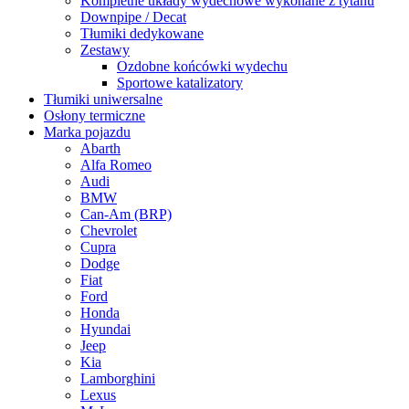
Kompletne układy wydechowe wykonane z tytanu
Downpipe / Decat
Tłumiki dedykowane
Zestawy
Ozdobne końcówki wydechu
Sportowe katalizatory
Tłumiki uniwersalne
Osłony termiczne
Marka pojazdu
Abarth
Alfa Romeo
Audi
BMW
Can-Am (BRP)
Chevrolet
Cupra
Dodge
Fiat
Ford
Honda
Hyundai
Jeep
Kia
Lamborghini
Lexus