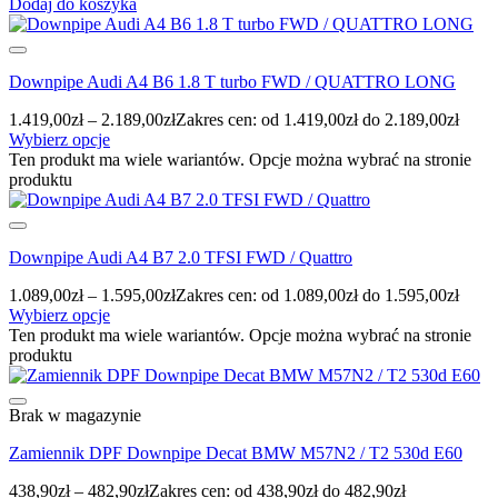
Dodaj do koszyka
Downpipe Audi A4 B6 1.8 T turbo FWD / QUATTRO LONG
1.419,00
zł
–
2.189,00
zł
Zakres cen: od 1.419,00zł do 2.189,00zł
Wybierz opcje
Ten produkt ma wiele wariantów. Opcje można wybrać na stronie
produktu
Downpipe Audi A4 B7 2.0 TFSI FWD / Quattro
1.089,00
zł
–
1.595,00
zł
Zakres cen: od 1.089,00zł do 1.595,00zł
Wybierz opcje
Ten produkt ma wiele wariantów. Opcje można wybrać na stronie
produktu
Brak w magazynie
Zamiennik DPF Downpipe Decat BMW M57N2 / T2 530d E60
438,90
zł
–
482,90
zł
Zakres cen: od 438,90zł do 482,90zł