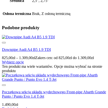
Średnica
2,5", 2,75"
Osłona termiczna
Brak, Z osłoną termiczną
Podobne produkty
Downpipe Audi A4 B5 1.9 TDI
825,00
zł
–
1.309,00
zł
Zakres cen: od 825,00zł do 1.309,00zł
Wybierz opcje
Ten produkt ma wiele wariantów. Opcje można wybrać na stronie
produktu
Początkowa sekcja układu wydechowego Front-pipe Abarth Grande
Punto / Punto Evo 1.4 T-Jet
1.490,00
zł