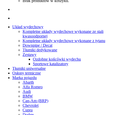
Brak produktów w koszyku.
Układ wydechowy
Kompletne układy wydechowe wykonane ze stali
kwasoodpornej
Kompletne układy wydechowe wykonane z tytanu
Downpipe / Decat
Tłumiki dedykowane
Zestawy
Ozdobne końcówki wydechu
Sportowe katalizatory
Tłumiki uniwersalne
Osłony termiczne
Marka pojazdu
Abarth
Alfa Romeo
Audi
BMW
Can-Am (BRP)
Chevrolet
Cupra
Dodge