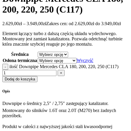
200, 220, 250 (C117)
2.629,00
zł
–
3.949,00
zł
Zakres cen: od 2.629,00zł do 3.949,00zł
Element łączący turbo z dalszą częścią układu wydechowego.
Montowany jest zamiast katalizatora. Pozwala odetchnąć turbinie
która znacznie szybciej reaguje po jego montażu.
Średnica
Osłona termiczna
Wyczyść
ilość Downpipe Mercedes CLA 180, 200, 220, 250 (C117)
Dodaj do koszyka
Opis
Downpipe o średnicy 2,5″ / 2,75″ zastępujący katalizator.
Montowany do silników 1.6T oraz 2.0T (M270) bez żadnych
przeróbek.
Produkt w całości z najwyższej jakości stali kwasoodpornej