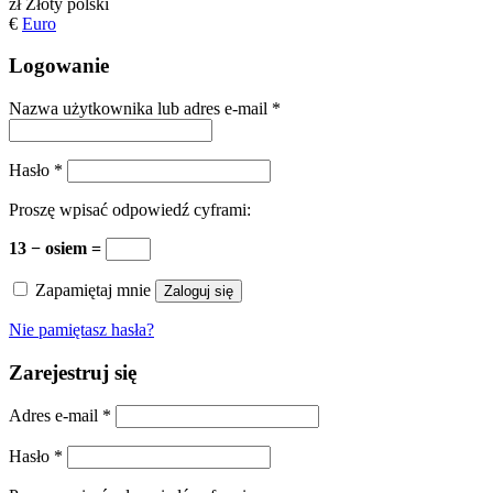
zł
Złoty polski
€
Euro
Logowanie
Nazwa użytkownika lub adres e-mail
*
Hasło
*
Proszę wpisać odpowiedź cyframi:
13 − osiem =
Zapamiętaj mnie
Zaloguj się
Nie pamiętasz hasła?
Zarejestruj się
Adres e-mail
*
Hasło
*