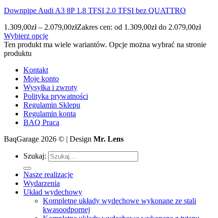
Downpipe Audi A3 8P 1.8 TFSI 2.0 TFSI bez QUATTRO
1.309,00
zł
–
2.079,00
zł
Zakres cen: od 1.309,00zł do 2.079,00zł
Wybierz opcje
Ten produkt ma wiele wariantów. Opcje można wybrać na stronie
produktu
Kontakt
Moje konto
Wysyłka i zwroty
Polityka prywatności
Regulamin Sklepu
Regulamin konta
BAQ Praca
BaqGarage 2026 © | Design
Mr. Lens
Szukaj:
Nasze realizacje
Wydarzenia
Układ wydechowy
Kompletne układy wydechowe wykonane ze stali
kwasoodpornej