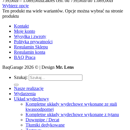
759,00
zł
–
1.089,00
zł
Zakres cen: od 759,00zł do 1.089,00zł
Wybierz opcje
Ten produkt ma wiele wariantów. Opcje można wybrać na stronie
produktu
Kontakt
Moje konto
Wysyłka i zwroty
Polityka prywatności
Regulamin Sklepu
Regulamin konta
BAQ Praca
BaqGarage 2026 © | Design
Mr. Lens
Szukaj:
Nasze realizacje
Wydarzenia
Układ wydechowy
Kompletne układy wydechowe wykonane ze stali
kwasoodpornej
Kompletne układy wydechowe wykonane z tytanu
Downpipe / Decat
Tłumiki dedykowane