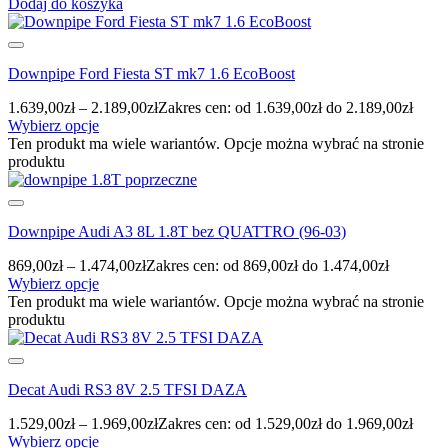
Dodaj do koszyka
Downpipe Ford Fiesta ST mk7 1.6 EcoBoost
1.639,00
zł
–
2.189,00
zł
Zakres cen: od 1.639,00zł do 2.189,00zł
Wybierz opcje
Ten produkt ma wiele wariantów. Opcje można wybrać na stronie
produktu
Downpipe Audi A3 8L 1.8T bez QUATTRO (96-03)
869,00
zł
–
1.474,00
zł
Zakres cen: od 869,00zł do 1.474,00zł
Wybierz opcje
Ten produkt ma wiele wariantów. Opcje można wybrać na stronie
produktu
Decat Audi RS3 8V 2.5 TFSI DAZA
1.529,00
zł
–
1.969,00
zł
Zakres cen: od 1.529,00zł do 1.969,00zł
Wybierz opcje