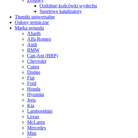
Zestawy
Ozdobne końcówki wydechu
Sportowe katalizatory
Tłumiki uniwersalne
Osłony termiczne
Marka pojazdu
Abarth
Alfa Romeo
Audi
BMW
Can-Am (BRP)
Chevrolet
Cupra
Dodge
Fiat
Ford
Honda
Hyundai
Jeep
Kia
Lamborghini
Lexus
McLaren
Mercedes
Mini