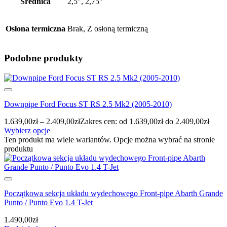
Średnica
2,5", 2,75"
Osłona termiczna
Brak, Z osłoną termiczną
Podobne produkty
Downpipe Ford Focus ST RS 2.5 Mk2 (2005-2010)
1.639,00
zł
–
2.409,00
zł
Zakres cen: od 1.639,00zł do 2.409,00zł
Wybierz opcje
Ten produkt ma wiele wariantów. Opcje można wybrać na stronie
produktu
Początkowa sekcja układu wydechowego Front-pipe Abarth Grande
Punto / Punto Evo 1.4 T-Jet
1.490,00
zł