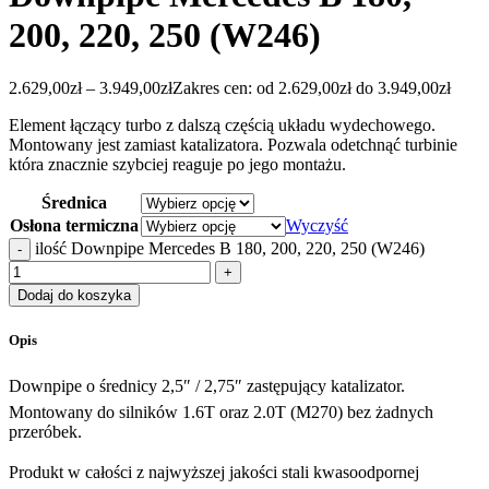
200, 220, 250 (W246)
2.629,00
zł
–
3.949,00
zł
Zakres cen: od 2.629,00zł do 3.949,00zł
Element łączący turbo z dalszą częścią układu wydechowego.
Montowany jest zamiast katalizatora. Pozwala odetchnąć turbinie
która znacznie szybciej reaguje po jego montażu.
Średnica
Osłona termiczna
Wyczyść
ilość Downpipe Mercedes B 180, 200, 220, 250 (W246)
Dodaj do koszyka
Opis
Downpipe o średnicy 2,5″ / 2,75″ zastępujący katalizator.
Montowany do silników 1.6T oraz 2.0T (M270) bez żadnych
przeróbek.
Produkt w całości z najwyższej jakości stali kwasoodpornej