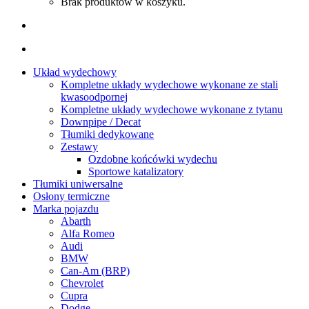
Brak produktów w koszyku.
Układ wydechowy
Kompletne układy wydechowe wykonane ze stali
kwasoodpornej
Kompletne układy wydechowe wykonane z tytanu
Downpipe / Decat
Tłumiki dedykowane
Zestawy
Ozdobne końcówki wydechu
Sportowe katalizatory
Tłumiki uniwersalne
Osłony termiczne
Marka pojazdu
Abarth
Alfa Romeo
Audi
BMW
Can-Am (BRP)
Chevrolet
Cupra
Dodge