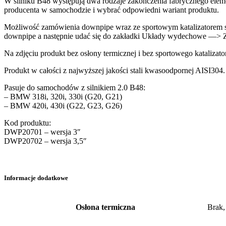
W silniku B48 występują dwa rodzaje zakończenia fabrycznego elemen
producenta w samochodzie i wybrać odpowiedni wariant produktu.
Możliwość zamówienia downpipe wraz ze sportowym katalizatorem sp
downpipe a następnie udać się do zakładki Układy wydechowe —> Ze
Na zdjęciu produkt bez osłony termicznej i bez sportowego katalizato
Produkt w całości z najwyższej jakości stali kwasoodpornej AISI304
Pasuje do samochodów z silnikiem 2.0 B48:
– BMW 318i, 320i, 330i (G20, G21)
– BMW 420i, 430i (G22, G23, G26)
Kod produktu:
DWP20701 – wersja 3″
DWP20702 – wersja 3,5″
Informacje dodatkowe
Osłona termiczna
Brak,