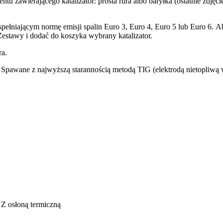
tu zawierającego katalizator: prosta rura albo baryłka (ostatnie zdję
ełniającym normę emisji spalin Euro 3, Euro 4, Euro 5 lub Euro 6. 
stawy i dodać do koszyka wybrany katalizator.
ra.
. Spawane z najwyższą starannością metodą TIG (elektrodą nietopliwą 
 Z osłoną termiczną