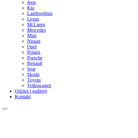
Jeep
Kia
Lamborghini
Lexus
McLaren
Mercedes
Mini
Nissan
Opel
Polaris
Porsche
Renault
Seat
Skoda
Toyota
Volkswagen
Odzież i gadżety
Kontakt