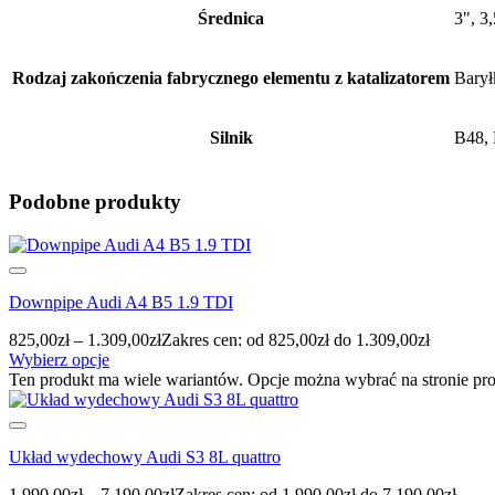
Średnica
3", 3
Rodzaj zakończenia fabrycznego elementu z katalizatorem
Barył
Silnik
B48,
Podobne produkty
Downpipe Audi A4 B5 1.9 TDI
825,00
zł
–
1.309,00
zł
Zakres cen: od 825,00zł do 1.309,00zł
Wybierz opcje
Ten produkt ma wiele wariantów. Opcje można wybrać na stronie pr
Układ wydechowy Audi S3 8L quattro
1.990,00
zł
–
7.190,00
zł
Zakres cen: od 1.990,00zł do 7.190,00zł