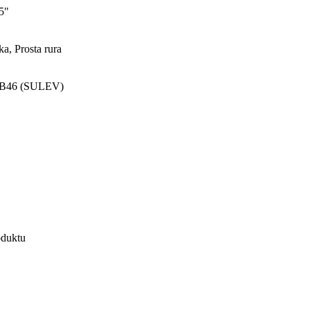
,5"
ka, Prosta rura
 B46 (SULEV)
oduktu