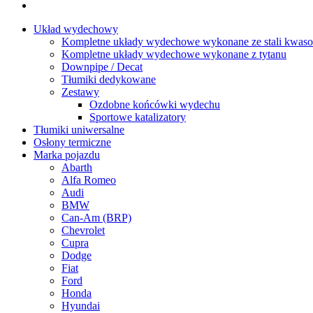
Układ wydechowy
Kompletne układy wydechowe wykonane ze stali kwaso
Kompletne układy wydechowe wykonane z tytanu
Downpipe / Decat
Tłumiki dedykowane
Zestawy
Ozdobne końcówki wydechu
Sportowe katalizatory
Tłumiki uniwersalne
Osłony termiczne
Marka pojazdu
Abarth
Alfa Romeo
Audi
BMW
Can-Am (BRP)
Chevrolet
Cupra
Dodge
Fiat
Ford
Honda
Hyundai