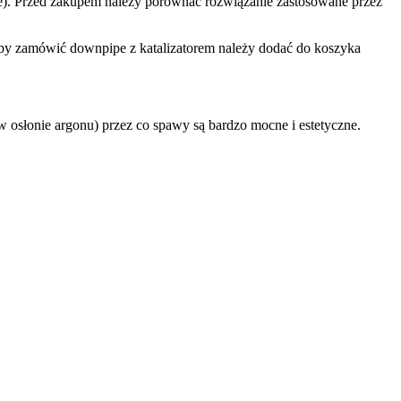
cie). Przed zakupem należy porównać rozwiązanie zastosowane przez
Aby zamówić downpipe z katalizatorem należy dodać do koszyka
w osłonie argonu) przez co spawy są bardzo mocne i estetyczne.