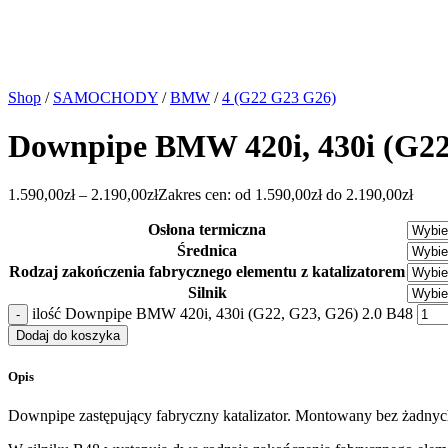
Shop
/
SAMOCHODY
/
BMW
/
4 (G22 G23 G26)
Downpipe BMW 420i, 430i (G22,
1.590,00
zł
–
2.190,00
zł
Zakres cen: od 1.590,00zł do 2.190,00zł
Osłona termiczna
Średnica
Rodzaj zakończenia fabrycznego elementu z katalizatorem
Silnik
ilość Downpipe BMW 420i, 430i (G22, G23, G26) 2.0 B48
Dodaj do koszyka
Opis
Downpipe zastępujący fabryczny katalizator. Montowany bez żadnyc