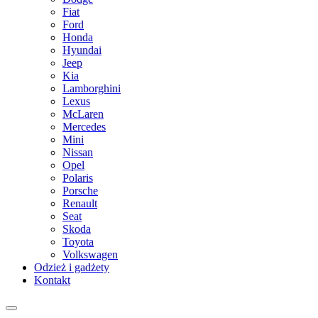
Fiat
Ford
Honda
Hyundai
Jeep
Kia
Lamborghini
Lexus
McLaren
Mercedes
Mini
Nissan
Opel
Polaris
Porsche
Renault
Seat
Skoda
Toyota
Volkswagen
Odzież i gadżety
Kontakt