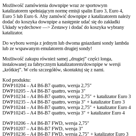
Możliwość zamówienia downpipe wraz ze sportowym
katalizatorem spełniającym normę emisji spalin Euro 3, Euro 4,
Euro 5 lub Euro 6. Aby zamówić downpipe z katalizatorem należy
dodać do koszyka downpipe a następnie udać się do zakładki
Układy wydechowe —> Zestawy i dodać do koszyka wybrany
katalizator.
Do wyboru wersja z jednym lub dwoma gniazdami sondy lambda
lub ze wspawanym emulatorem drugiej sondy!
Możliwość zakupu również samej „drugiej” części longa,
instalowanej za fabrycznym katalizatorem/downpipe w wersji
„krótkiej”. W celu szczegółów, skontaktuj się z nami.
Kod produktu:
DWP10204 – A4 B6-B7 quattro, wersja 2,75″
DWP10205 – A4 B6-B7 quattro, wersja 3″
DWP10234 – A4 B6-B7 quattro, wersja 2,75″ + katalizator Euro 3
DWP10235 – A4 B6-B7 quattro, wersja 3″ + katalizator Euro 3
DWP10244 – A4 B6-B7 quattro, wersja 2,75″ + katalizator Euro 4
DWP10245 – A4 B6-B7 quattro, wersja 3″ + katalizator Euro 4
DWP10206 – A4 B6-B7 FWD, wersja 2,75″
DWP10207 – A4 B6-B7 FWD, wersja 3″
DWP10236 – A4 B6-B7 FWD, wersja 2,75″ + katalizator Euro 3