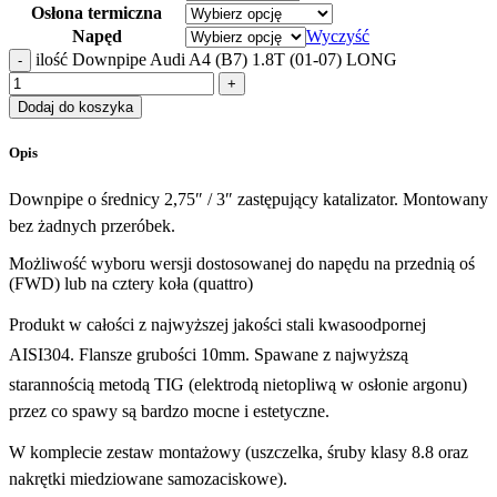
Osłona termiczna
Napęd
Wyczyść
ilość Downpipe Audi A4 (B7) 1.8T (01-07) LONG
Dodaj do koszyka
Opis
Downpipe o średnicy 2,75″ / 3″ zastępujący katalizator. Montowany
bez żadnych przeróbek.
Możliwość wyboru wersji dostosowanej do napędu na przednią oś
(FWD) lub na cztery koła (quattro)
Produkt w całości z najwyższej jakości stali kwasoodpornej
AISI304. Flansze grubości 10mm. Spawane z najwyższą
starannością metodą TIG (elektrodą nietopliwą w osłonie argonu)
przez co spawy są bardzo mocne i estetyczne.
W komplecie zestaw montażowy (uszczelka, śruby klasy 8.8 oraz
nakrętki miedziowane samozaciskowe).