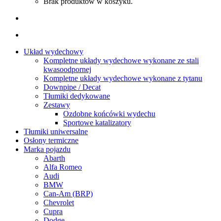
Brak produktów w koszyku.
Układ wydechowy
Kompletne układy wydechowe wykonane ze stali
kwasoodpornej
Kompletne układy wydechowe wykonane z tytanu
Downpipe / Decat
Tłumiki dedykowane
Zestawy
Ozdobne końcówki wydechu
Sportowe katalizatory
Tłumiki uniwersalne
Osłony termiczne
Marka pojazdu
Abarth
Alfa Romeo
Audi
BMW
Can-Am (BRP)
Chevrolet
Cupra
Dodge