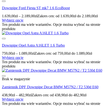
Downpipe Ford Fiesta ST mk7 1.6 EcoBoost
1.639,00
zł
–
2.189,00
zł
Zakres cen: od 1.639,00zł do 2.189,00zł
Wybierz opcje
Ten produkt ma wiele wariantów. Opcje można wybrać na stronie
produktu
Downpipe Opel Astra A16LET 1.6 Turbo
759,00
zł
–
1.089,00
zł
Zakres cen: od 759,00zł do 1.089,00zł
Wybierz opcje
Ten produkt ma wiele wariantów. Opcje można wybrać na stronie
produktu
Brak w magazynie
Zamiennik DPF Downpipe Decat BMW M57N2 / T2 530d E60
438,90
zł
–
482,90
zł
Zakres cen: od 438,90zł do 482,90zł
Wybierz opcje
Ten produkt ma wiele wariantów. Opcje można wybrać na stronie