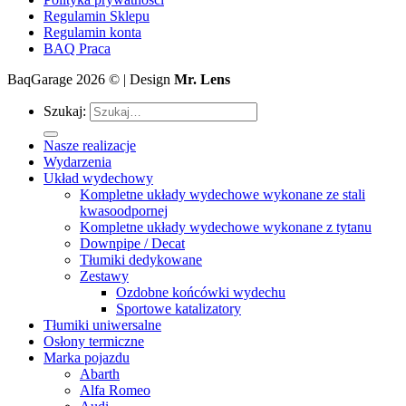
Regulamin Sklepu
Regulamin konta
BAQ Praca
BaqGarage 2026 © | Design
Mr. Lens
Szukaj:
Nasze realizacje
Wydarzenia
Układ wydechowy
Kompletne układy wydechowe wykonane ze stali
kwasoodpornej
Kompletne układy wydechowe wykonane z tytanu
Downpipe / Decat
Tłumiki dedykowane
Zestawy
Ozdobne końcówki wydechu
Sportowe katalizatory
Tłumiki uniwersalne
Osłony termiczne
Marka pojazdu
Abarth
Alfa Romeo