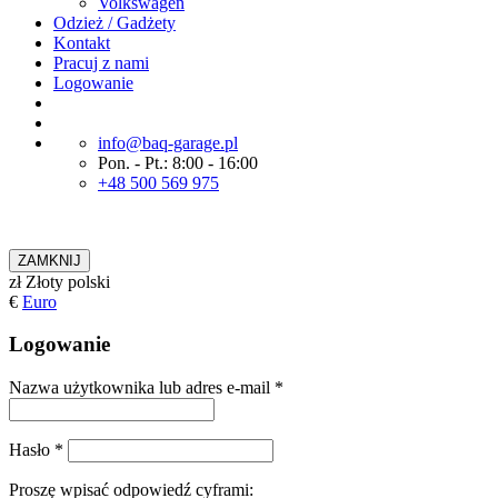
Volkswagen
Odzież / Gadżety
Kontakt
Pracuj z nami
Logowanie
info@baq-garage.pl
Pon. - Pt.: 8:00 - 16:00
+48 500 569 975
ZAMKNIJ
zł
Złoty polski
€
Euro
Logowanie
Nazwa użytkownika lub adres e-mail
*
Hasło
*
Proszę wpisać odpowiedź cyframi: