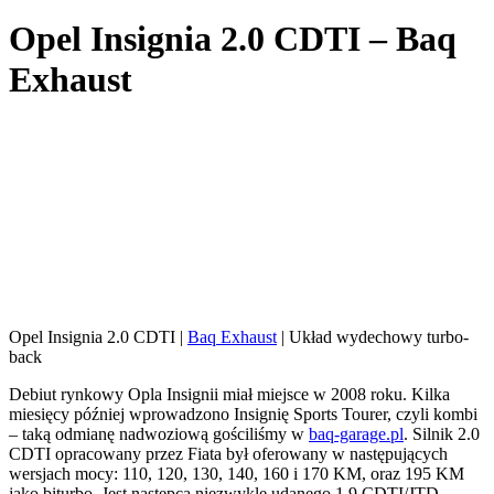
Opel Insignia 2.0 CDTI – Baq
Exhaust
Opel Insignia 2.0 CDTI |
Baq Exhaust
| Układ wydechowy turbo-
back
Debiut rynkowy Opla Insignii miał miejsce w 2008 roku. Kilka
miesięcy później wprowadzono Insignię Sports Tourer, czyli kombi
– taką odmianę nadwoziową gościliśmy w
baq-garage.pl
. Silnik 2.0
CDTI opracowany przez Fiata był oferowany w następujących
wersjach mocy: 110, 120, 130, 140, 160 i 170 KM, oraz 195 KM
jako biturbo. Jest następcą niezwykle udanego 1.9 CDTI/JTD.