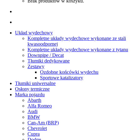
Brak produktów w koszyku.
Układ wydechowy
Kompletne układy wydechowe wykonane ze stali
kwasoodpornej
Kompletne układy wydechowe wykonane z tytanu
Downpipe / Decat
Tłumiki dedykowane
Zestawy
Ozdobne końcówki wydechu
Sportowe katalizatory
Tłumiki uniwersalne
Osłony termiczne
Marka pojazdu
Abarth
Alfa Romeo
Audi
BMW
Can-Am (BRP)
Chevrolet
Cupra
Dodge