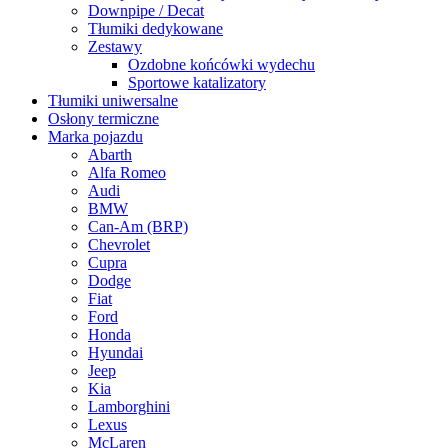
Downpipe / Decat
Tłumiki dedykowane
Zestawy
Ozdobne końcówki wydechu
Sportowe katalizatory
Tłumiki uniwersalne
Osłony termiczne
Marka pojazdu
Abarth
Alfa Romeo
Audi
BMW
Can-Am (BRP)
Chevrolet
Cupra
Dodge
Fiat
Ford
Honda
Hyundai
Jeep
Kia
Lamborghini
Lexus
McLaren