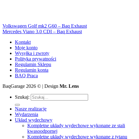
Volkswagen Golf mk2 G60 – Baq Exhaust
Mercedes Viano 3.0 CDI – Baq Exhaust
Kontakt
Moje konto
Wysyłka i zwroty
Polityka prywatności
Regulamin Sklepu
Regulamin konta
BAQ Praca
BaqGarage 2026 © | Design
Mr. Lens
Szukaj:
Nasze realizacje
Wydarzenia
Układ wydechowy
Kompletne układy wydechowe wykonane ze stali
kwasoodpornej
Kompletne układy wydechowe wykonane z tytanu