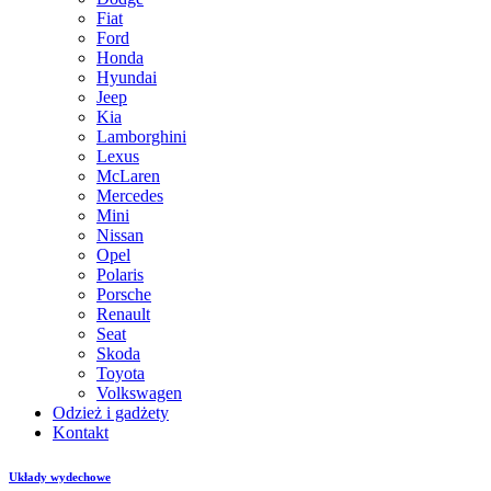
Fiat
Ford
Honda
Hyundai
Jeep
Kia
Lamborghini
Lexus
McLaren
Mercedes
Mini
Nissan
Opel
Polaris
Porsche
Renault
Seat
Skoda
Toyota
Volkswagen
Odzież i gadżety
Kontakt
Układy wydechowe