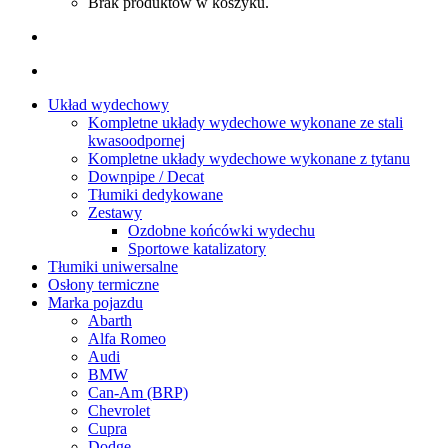
Brak produktów w koszyku.
Układ wydechowy
Kompletne układy wydechowe wykonane ze stali
kwasoodpornej
Kompletne układy wydechowe wykonane z tytanu
Downpipe / Decat
Tłumiki dedykowane
Zestawy
Ozdobne końcówki wydechu
Sportowe katalizatory
Tłumiki uniwersalne
Osłony termiczne
Marka pojazdu
Abarth
Alfa Romeo
Audi
BMW
Can-Am (BRP)
Chevrolet
Cupra
Dodge