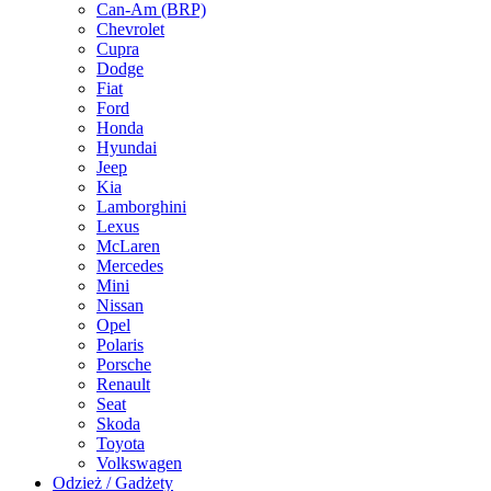
Can-Am (BRP)
Chevrolet
Cupra
Dodge
Fiat
Ford
Honda
Hyundai
Jeep
Kia
Lamborghini
Lexus
McLaren
Mercedes
Mini
Nissan
Opel
Polaris
Porsche
Renault
Seat
Skoda
Toyota
Volkswagen
Odzież / Gadżety