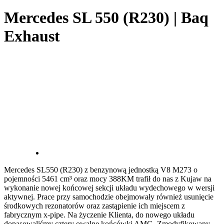
Mercedes SL 550 (R230) | Baq
Exhaust
Mercedes SL550 (R230) z benzynową jednostką V8 M273 o
pojemności 5461 cm³ oraz mocy 388KM trafił do nas z Kujaw na
wykonanie nowej końcowej sekcji układu wydechowego w wersji
aktywnej. Prace przy samochodzie obejmowały również usunięcie
środkowych rezonatorów oraz zastąpienie ich miejscem z
fabrycznym x-pipe. Na życzenie Klienta, do nowego układu
dopasowaliśmy cztery owalne końcówki AMG. Zmodyfikowany