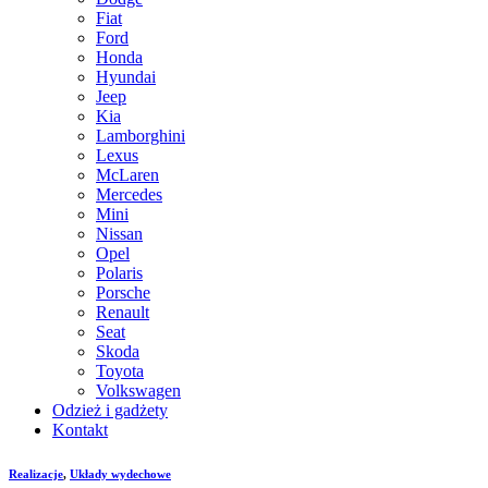
Fiat
Ford
Honda
Hyundai
Jeep
Kia
Lamborghini
Lexus
McLaren
Mercedes
Mini
Nissan
Opel
Polaris
Porsche
Renault
Seat
Skoda
Toyota
Volkswagen
Odzież i gadżety
Kontakt
Realizacje
,
Układy wydechowe