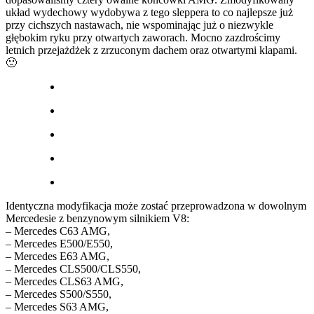
układ wydechowy wydobywa z tego sleppera to co najlepsze już
przy cichszych nastawach, nie wspominając już o niezwykle
głębokim ryku przy otwartych zaworach. Mocno zazdrościmy
letnich przejażdżek z zrzuconym dachem oraz otwartymi klapami.
🙂
Identyczna modyfikacja może zostać przeprowadzona w dowolnym
Mercedesie z benzynowym silnikiem V8:
– Mercedes C63 AMG,
– Mercedes E500/E550,
– Mercedes E63 AMG,
– Mercedes CLS500/CLS550,
– Mercedes CLS63 AMG,
– Mercedes S500/S550,
– Mercedes S63 AMG,