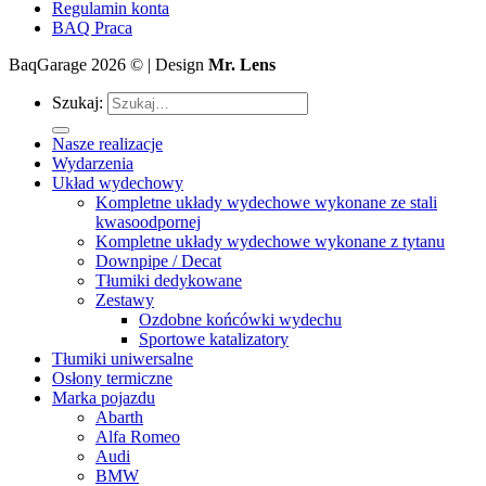
Regulamin konta
BAQ Praca
BaqGarage 2026 © | Design
Mr. Lens
Szukaj:
Nasze realizacje
Wydarzenia
Układ wydechowy
Kompletne układy wydechowe wykonane ze stali
kwasoodpornej
Kompletne układy wydechowe wykonane z tytanu
Downpipe / Decat
Tłumiki dedykowane
Zestawy
Ozdobne końcówki wydechu
Sportowe katalizatory
Tłumiki uniwersalne
Osłony termiczne
Marka pojazdu
Abarth
Alfa Romeo
Audi
BMW