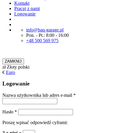
Kontakt
Pracuj z nami
Logowanie
info@baq-garage.pl
Pon. - Pt.: 8:00 - 16:00
+48 500 569 975
ZAMKNIJ
zł
Złoty polski
€
Euro
Logowanie
Nazwa użytkownika lub adres e-mail
*
Hasło
*
Proszę wpisać odpowiedź cyframi:
2 × pięć =