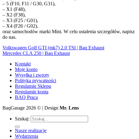
– 5 (F10, F11 / G30, G31),
– X1 (F48),
– X2 (F38),
– X3 (F25 / G01),
– X4 (F26 / G02),
oraz samochodów marki Mini. W celu ustalenia szczegółów, napisz
do nas.
Volkswagen Golf GTI (mk7) 2.0 TSI | Baq Exhaust
Mercedes CLA 250 | Baq Exhaust
Kontakt
Moje konto
Wysyłka i zwroty
Polityka prywatności
Regulamin Sklepu
Regulamin konta
BAQ Praca
BaqGarage 2026 © | Design
Mr. Lens
Szukaj:
Nasze realizacje
Wydarzenia