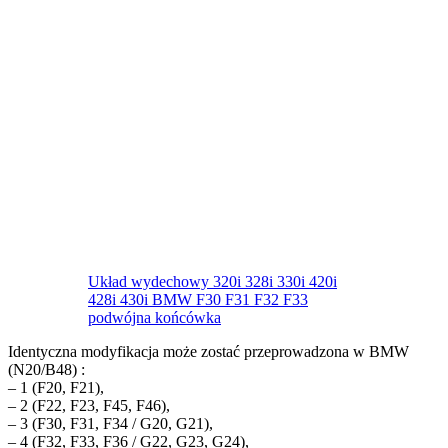
Układ wydechowy 320i 328i 330i 420i
428i 430i BMW F30 F31 F32 F33
podwójna końcówka
Identyczna modyfikacja może zostać przeprowadzona w BMW
(N20/B48) :
– 1 (F20, F21),
– 2 (F22, F23, F45, F46),
– 3 (F30, F31, F34 / G20, G21),
– 4 (F32, F33, F36 / G22, G23, G24),