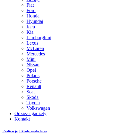
Fiat
Ford
Honda
Hyundai
Jeep
Kia
Lamborghini
Lexus
McLaren
Mercedes
Mini
Nissan
Opel
Polaris
Porsche
Renault
Seat
Skoda
Toyota
Volkswagen
Odzież i gadżety
Kontakt
Realizacje
,
Układy wydechowe