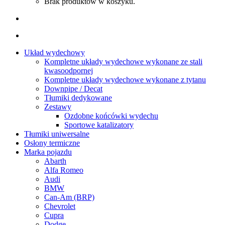
Brak produktów w koszyku.
Układ wydechowy
Kompletne układy wydechowe wykonane ze stali
kwasoodpornej
Kompletne układy wydechowe wykonane z tytanu
Downpipe / Decat
Tłumiki dedykowane
Zestawy
Ozdobne końcówki wydechu
Sportowe katalizatory
Tłumiki uniwersalne
Osłony termiczne
Marka pojazdu
Abarth
Alfa Romeo
Audi
BMW
Can-Am (BRP)
Chevrolet
Cupra
Dodge