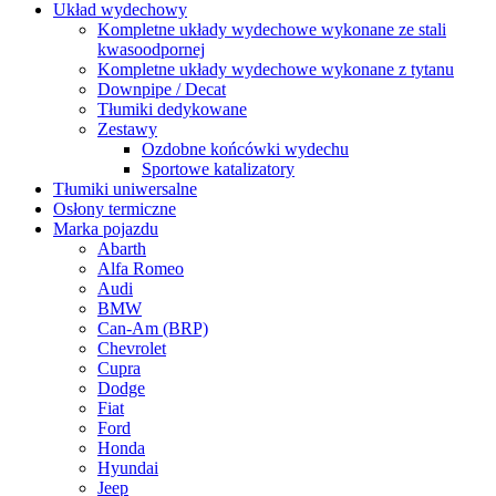
Układ wydechowy
Kompletne układy wydechowe wykonane ze stali
kwasoodpornej
Kompletne układy wydechowe wykonane z tytanu
Downpipe / Decat
Tłumiki dedykowane
Zestawy
Ozdobne końcówki wydechu
Sportowe katalizatory
Tłumiki uniwersalne
Osłony termiczne
Marka pojazdu
Abarth
Alfa Romeo
Audi
BMW
Can-Am (BRP)
Chevrolet
Cupra
Dodge
Fiat
Ford
Honda
Hyundai
Jeep