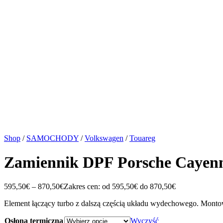
Shop
/
SAMOCHODY
/
Volkswagen
/
Touareg
Zamiennik DPF Porsche Cayenne
595,50
€
–
870,50
€
Zakres cen: od 595,50€ do 870,50€
Element łączący turbo z dalszą częścią układu wydechowego. Montowan
Osłona termiczna
Wyczyść