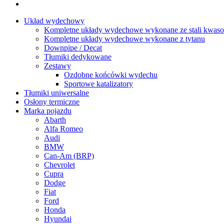
Układ wydechowy
Kompletne układy wydechowe wykonane ze stali kwaso
Kompletne układy wydechowe wykonane z tytanu
Downpipe / Decat
Tłumiki dedykowane
Zestawy
Ozdobne końcówki wydechu
Sportowe katalizatory
Tłumiki uniwersalne
Osłony termiczne
Marka pojazdu
Abarth
Alfa Romeo
Audi
BMW
Can-Am (BRP)
Chevrolet
Cupra
Dodge
Fiat
Ford
Honda
Hyundai