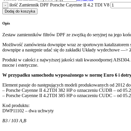
ilość Zamiennik DPF Porsche Cayenne II 4.2 TDI V8
Dodaj do koszyka
Opis
Zestaw zamienników filtrów DPF ze zwężką do seryjnej na jego ko
Możliwość zamówienia downpipe wraz ze sportowym katalizatorem sp
downpipe a następnie udać się do zakładki Układy wydechowe —> Ze
Produkt w całości z najwyższej jakości stali kwasoodpornej AISI304
mocne i estetyczne.
W przypadku samochodu wyposażonego w normę Euro 6 i dotrysk
Element pasuje do następujących modeli produkowanych od 2012 do
– Porsche Cayenne II 4.2TDI 382 HP o oznaczeniu CUDB – od 05.
– Porsche Cayenne II 4.2TDI 385 HP o oznaczeniu CUDC – od 05.
Kod produktu:
DWP11102 – dwa uchwyty
B3 / 103 A,B