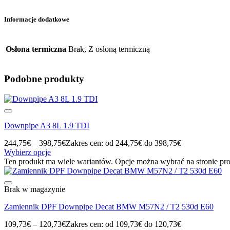
Informacje dodatkowe
Osłona termiczna
Brak, Z osłoną termiczną
Podobne produkty
Downpipe A3 8L 1.9 TDI
244,75
€
–
398,75
€
Zakres cen: od 244,75€ do 398,75€
Wybierz opcje
Ten produkt ma wiele wariantów. Opcje można wybrać na stronie pr
Brak w magazynie
Zamiennik DPF Downpipe Decat BMW M57N2 / T2 530d E60
109,73
€
–
120,73
€
Zakres cen: od 109,73€ do 120,73€