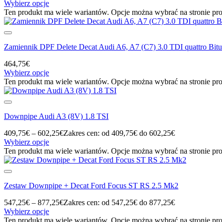
Wybierz opcje
Ten produkt ma wiele wariantów. Opcje można wybrać na stronie pr
Zamiennik DPF Delete Decat Audi A6, A7 (C7) 3.0 TDI quattro Bit
464,75
€
Wybierz opcje
Ten produkt ma wiele wariantów. Opcje można wybrać na stronie pr
Downpipe Audi A3 (8V) 1.8 TSI
409,75
€
–
602,25
€
Zakres cen: od 409,75€ do 602,25€
Wybierz opcje
Ten produkt ma wiele wariantów. Opcje można wybrać na stronie pr
Zestaw Downpipe + Decat Ford Focus ST RS 2.5 Mk2
547,25
€
–
877,25
€
Zakres cen: od 547,25€ do 877,25€
Wybierz opcje
Ten produkt ma wiele wariantów. Opcje można wybrać na stronie pr