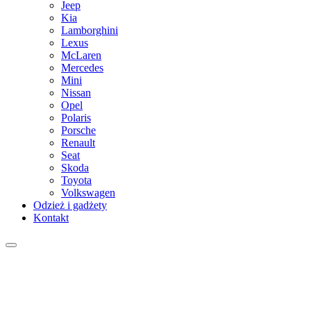
Jeep
Kia
Lamborghini
Lexus
McLaren
Mercedes
Mini
Nissan
Opel
Polaris
Porsche
Renault
Seat
Skoda
Toyota
Volkswagen
Odzież i gadżety
Kontakt