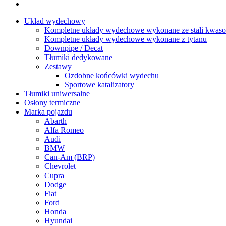
Układ wydechowy
Kompletne układy wydechowe wykonane ze stali kwaso
Kompletne układy wydechowe wykonane z tytanu
Downpipe / Decat
Tłumiki dedykowane
Zestawy
Ozdobne końcówki wydechu
Sportowe katalizatory
Tłumiki uniwersalne
Osłony termiczne
Marka pojazdu
Abarth
Alfa Romeo
Audi
BMW
Can-Am (BRP)
Chevrolet
Cupra
Dodge
Fiat
Ford
Honda
Hyundai