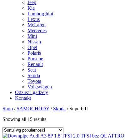
Jeep
Kia
Lamborghini
Lexus
McLaren
Mercedes
Mini
Nissan
Opel
Polaris
Porsche
Renault
Seat
Skoda
Toyota
Volkswagen
Odzież i gadżety
Kontakt
Shop
/
SAMOCHODY
/
Skoda
/
Superb II
Showing all 15 results