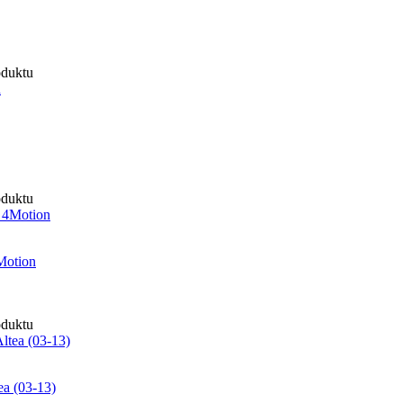
oduktu
oduktu
Motion
oduktu
ea (03-13)