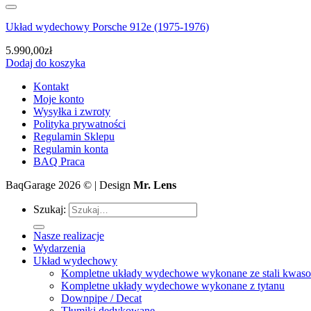
Układ wydechowy Porsche 912e (1975-1976)
5.990,00
zł
Dodaj do koszyka
Kontakt
Moje konto
Wysyłka i zwroty
Polityka prywatności
Regulamin Sklepu
Regulamin konta
BAQ Praca
BaqGarage 2026 © | Design
Mr. Lens
Szukaj:
Nasze realizacje
Wydarzenia
Układ wydechowy
Kompletne układy wydechowe wykonane ze stali kwaso
Kompletne układy wydechowe wykonane z tytanu
Downpipe / Decat
Tłumiki dedykowane