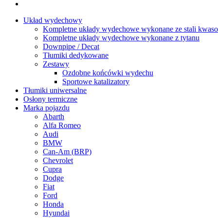
Układ wydechowy
Kompletne układy wydechowe wykonane ze stali kwaso
Kompletne układy wydechowe wykonane z tytanu
Downpipe / Decat
Tłumiki dedykowane
Zestawy
Ozdobne końcówki wydechu
Sportowe katalizatory
Tłumiki uniwersalne
Osłony termiczne
Marka pojazdu
Abarth
Alfa Romeo
Audi
BMW
Can-Am (BRP)
Chevrolet
Cupra
Dodge
Fiat
Ford
Honda
Hyundai