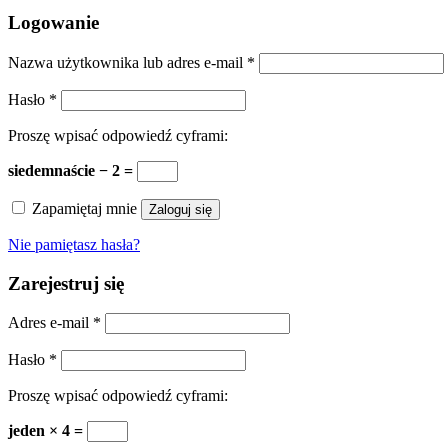
Logowanie
Nazwa użytkownika lub adres e-mail
*
Hasło
*
Proszę wpisać odpowiedź cyframi:
siedemnaście − 2 =
Zapamiętaj mnie
Zaloguj się
Nie pamiętasz hasła?
Zarejestruj się
Adres e-mail
*
Hasło
*
Proszę wpisać odpowiedź cyframi:
jeden × 4 =