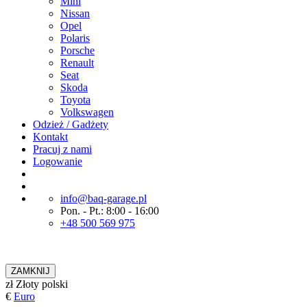
Mini
Nissan
Opel
Polaris
Porsche
Renault
Seat
Skoda
Toyota
Volkswagen
Odzież / Gadżety
Kontakt
Pracuj z nami
Logowanie
info@baq-garage.pl
Pon. - Pt.: 8:00 - 16:00
+48 500 569 975
ZAMKNIJ
zł
Złoty polski
€
Euro