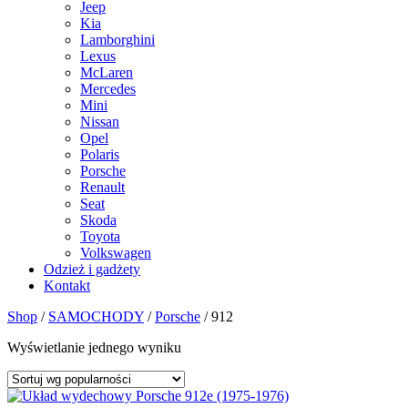
Jeep
Kia
Lamborghini
Lexus
McLaren
Mercedes
Mini
Nissan
Opel
Polaris
Porsche
Renault
Seat
Skoda
Toyota
Volkswagen
Odzież i gadżety
Kontakt
Shop
/
SAMOCHODY
/
Porsche
/
912
Wyświetlanie jednego wyniku