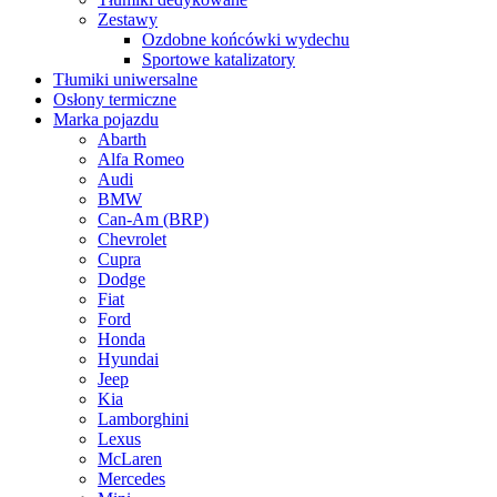
Zestawy
Ozdobne końcówki wydechu
Sportowe katalizatory
Tłumiki uniwersalne
Osłony termiczne
Marka pojazdu
Abarth
Alfa Romeo
Audi
BMW
Can-Am (BRP)
Chevrolet
Cupra
Dodge
Fiat
Ford
Honda
Hyundai
Jeep
Kia
Lamborghini
Lexus
McLaren
Mercedes